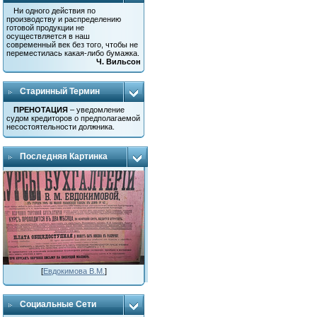
Ни одного действия по
производству и распределению
готовой продукции не
осуществляется в наш
современный век без того, чтобы не
переместилась какая-либо бумажка.
Ч. Вильсон
Старинный Термин
ПРЕНОТАЦИЯ
– уведомление
судом кредиторов о предполагаемой
несостоятельности должника.
Последняя Картинка
[
Евдокимова В.М.
]
Социальные Сети