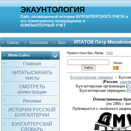
ЭКАУНТОЛОГИЯ
Сайт, посвященный истории
БУХГАЛТЕРСКОГО УЧЕТА
и
его неминуемому превращению в
КОМПЬЮТЕРНЫЙ
УЧЕТ
ИПАТОВ Петр Михайло
Главная
Регистрация
Вход
Приветствую Вас
,
Гость
·
RSS
Меню Сайта
Личка:
Главная
ЧИТАТЬ/СКАЧАТЬ
Бухгалтерские термины
- Бухгал
тексты
(
Россия
,
заруб
Бухгалтерские организации
(
Р
СМОТРЕТЬ
Бухгалтерская периодика
(
Р
иллюстрации
Отечественные бух
Реплики
(по 1965 г. вкл
Публикуется с любезного разре
ИСТОРИЯ РУССКОЙ
БУХГАЛТЕРИИ
БУХГАЛТЕРСКИЙ
СЛОВАРЬ