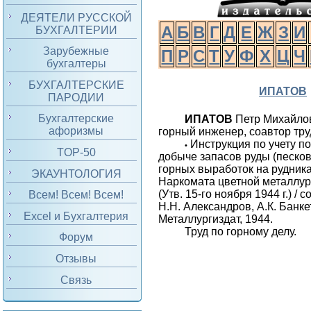
ДЕЯТЕЛИ РУССКОЙ
А
Б
В
Г
Д
Е
Ж
З
И
БУХГАЛТЕРИИ
Зарубежные
П
Р
С
Т
У
Ф
Х
Ц
Ч
бухгалтеры
БУХГАЛТЕРСКИЕ
ИПАТОВ
ПАРОДИИ
Бухгалтерские
ИПАТОВ
Петр Михайлов
афоризмы
горный инженер, соавтор тру
Инструкция по учету п
•
TOP-50
добыче запасов руды (песко
горных выработок на рудника
ЭКАУНТОЛОГИЯ
Наркомата цветной металлур
(Утв. 15-го ноября 1944 г.) / с
Всем! Всем! Всем!
Н.Н. Александров, А.К. Банкет
Excel и Бухгалтерия
Металлургиздат, 1944.
Труд по горному делу.
Форум
Отзывы
Связь