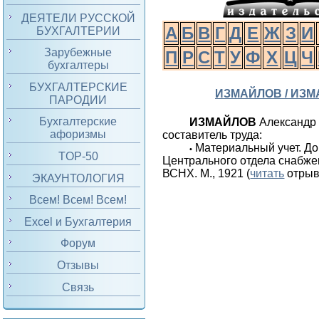
ДЕЯТЕЛИ РУССКОЙ
А
Б
В
Г
Д
Е
Ж
З
И
БУХГАЛТЕРИИ
Зарубежные
П
Р
С
Т
У
Ф
Х
Ц
Ч
бухгалтеры
БУХГАЛТЕРСКИЕ
ИЗМАЙЛОВ / ИЗ
ПАРОДИИ
Бухгалтерские
ИЗМАЙЛОВ
Александр
афоризмы
составитель труда:
Материальный учет. Д
•
TOP-50
Центрального отдела снабж
ВСНХ. М., 1921 (
читать
отрыв
ЭКАУНТОЛОГИЯ
Всем! Всем! Всем!
Excel и Бухгалтерия
Форум
Отзывы
Связь