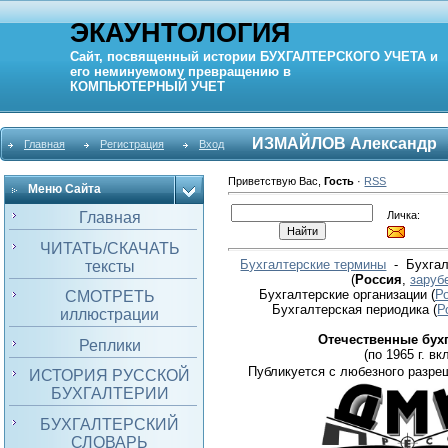
ЭКАУНТОЛОГИЯ
Сайт, посвященный истории
БУХГАЛТЕРСКОГО УЧЕТА
и
его неминуемому превращению в
КОМПЬЮТЕРНЫЙ
УЧЕТ
ИЗМАЙЛОВ Александр
Главная
Регистрация
Вход
Приветствую Вас
,
Гость
·
RSS
Меню Сайта
Личка:
Главная
ЧИТАТЬ/СКАЧАТЬ
Бухгалтерские термины
- Бухгал
тексты
(
Россия
,
заруб
Бухгалтерские организации
(
Р
СМОТРЕТЬ
Бухгалтерская периодика
(
Р
иллюстрации
Отечественные бух
Реплики
(по 1965 г. вкл
Публикуется с любезного разре
ИСТОРИЯ РУССКОЙ
БУХГАЛТЕРИИ
БУХГАЛТЕРСКИЙ
СЛОВАРЬ