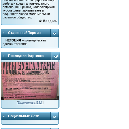
обязательная школа цифр: словарь
дебета и кредита, натурального
обмена, цен, рынка, колеблющихся
курсов денег захватывает и
подчиняет любое мало-мальски
развитое общество.
Ф. Бродель
Старинный Термин
НЕГОЦИЯ
– коммерческая
сделка, торговля.
Последняя Картинка
[
Евдокимова В.М.
]
Социальные Сети