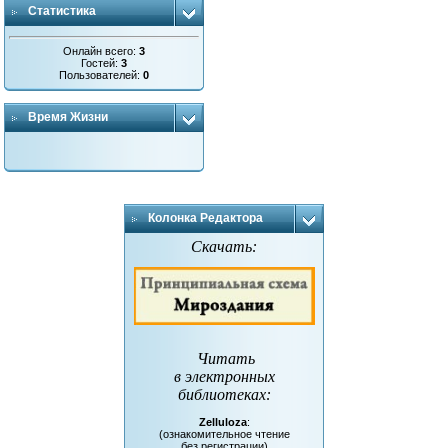
Статистика
Онлайн всего:
3
Гостей:
3
Пользователей:
0
Время Жизни
Колонка Редактора
Скачать:
Читать
в электронных
библиотеках
:
Zelluloza
:
(ознакомительное чтение
без регистрации)