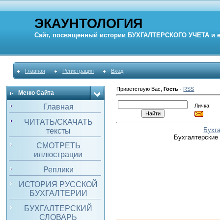
ЭКАУНТОЛОГИЯ
Сайт, посвященный истории
БУХГАЛТЕРСКОГО УЧЕТА
и 
Главная
Регистрация
Вход
Приветствую Вас
,
Гость
·
RSS
Меню Сайта
Личка:
Главная
ЧИТАТЬ/СКАЧАТЬ
Бухг
тексты
Бухгалтерские
СМОТРЕТЬ
иллюстрации
Реплики
ИСТОРИЯ РУССКОЙ
БУХГАЛТЕРИИ
БУХГАЛТЕРСКИЙ
СЛОВАРЬ