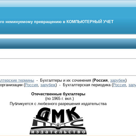
его неминуемому превращению в
КОМПЬЮТЕРНЫЙ
УЧЕТ
алтерские термины
- Бухгалтеры и их сочинения (
Россия
,
зарубеж
)
 организации
(
Россия
,
зарубеж
)
- Бухгалтерская периодика
(
Россия
,
зар
Отечественные бухгалтеры
(по 1965 г. вкл.)
Публикуется с любезного разрешения издательства