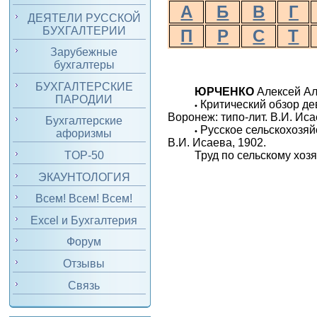
А
Б
В
Г
ДЕЯТЕЛИ РУССКОЙ
БУХГАЛТЕРИИ
П
Р
С
Т
Зарубежные
бухгалтеры
БУХГАЛТЕРСКИЕ
ЮРЧЕНКО
Алексей Ал
ПАРОДИИ
Критический обзор де
•
Воронеж: типо-лит. В.И. Иса
Бухгалтерские
Русское сельскохозяй
•
афоризмы
В.И. Исаева, 1902.
TOP-50
Труд по сельскому хозя
ЭКАУНТОЛОГИЯ
Всем! Всем! Всем!
Excel и Бухгалтерия
Форум
Отзывы
Связь