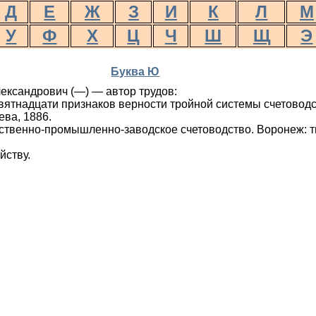
Д
Е
Ж
З
И
К
Л
М
У
Ф
Х
Ц
Ч
Ш
Щ
Э
Буква Ю
ександрович (—) — автор трудов:
вятнадцати признаков верности тройной системы счетоводс
ева, 1886.
ственно-промыш­лен­но-заводское счетоводство. Воронеж: т
йству.