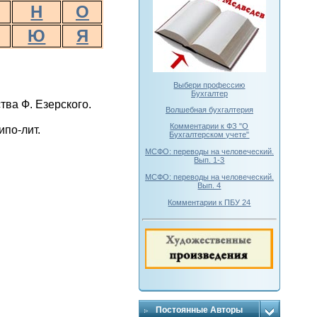
Н
О
Ю
Я
Выбери профессию
Бухгалтер
тва Ф. Езерского.
Волшебная бухгалтерия
Комментарии к ФЗ "О
ипо-лит.
Бухгалтерском учете"
МСФО: переводы на человеческий.
Вып. 1-3
МСФО: переводы на человеческий.
Вып. 4
Комментарии к ПБУ 24
Постоянные Авторы