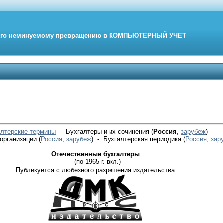
его неминуемому превращению в
КОМПЬЮТЕРНЫЙ
УЧЕТ
алтерские термины
- Бухгалтеры и их сочинения (
Россия
,
зарубеж
)
 организации
(
Россия
,
зарубеж
)
- Бухгалтерская периодика
(
Россия
,
зар
Отечественные бухгалтеры
(по 1965 г. вкл.)
Публикуется с любезного разрешения издательства