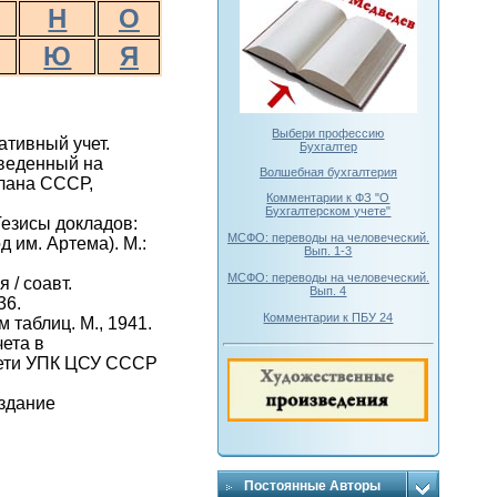
Н
О
Ю
Я
Выбери профессию
ативный учет.
Бухгалтер
оведенный на
Волшебная бухгалтерия
плана СССР,
Комментарии к ФЗ "О
Бухгалтерском учете"
езисы докладов:
МСФО: переводы на человеческий.
д им. Артема). М.:
Вып. 1-3
МСФО: переводы на человеческий.
 / соавт.
Вып. 4
36.
Комментарии к ПБУ 24
 таблиц. М., 1941.
ета в
 сети УПК ЦСУ СССР
издание
Постоянные Авторы