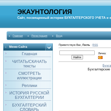
ЭКАУНТОЛОГИЯ
Сайт, посвященный истории
БУХГАЛТЕРСКОГО УЧЕТА
и 
Главная
Регистрация
Вход
Приветствую Вас
,
Гость
·
RSS
Меню Сайта
Личка:
Главная
ЧИТАТЬ/СКАЧАТЬ
Бухг
тексты
Бухгалтерские
СМОТРЕТЬ
иллюстрации
Реплики
ИСТОРИЯ РУССКОЙ
БУХГАЛТЕРИИ
БУХГАЛТЕРСКИЙ
СЛОВАРЬ