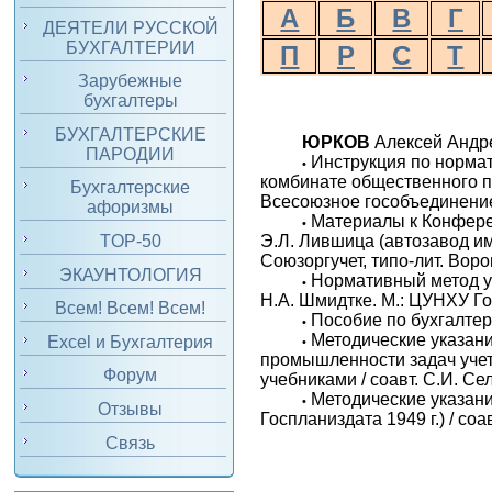
А
Б
В
Г
ДЕЯТЕЛИ РУССКОЙ
БУХГАЛТЕРИИ
П
Р
С
Т
Зарубежные
бухгалтеры
БУХГАЛТЕРСКИЕ
ЮРКОВ
Алексей Андре
ПАРОДИИ
Инструкция по нормат
•
комбинате общественного п
Бухгалтерские
Всесоюзное гособъединение 
афоризмы
Материалы к Конфере
•
TOP-50
Э.Л. Лившица (автозавод им.
Союзоргучет, типо-лит. Воро
ЭКАУНТОЛОГИЯ
Нормативный метод уч
•
Н.А. Шмидтке. М.: ЦУНХУ Го
Всем! Всем! Всем!
Пособие по бухгалтер
•
Методические указани
Excel и Бухгалтерия
•
промышленности задач учет
Форум
учебниками / соавт. С.И. Се
Методические указан
•
Отзывы
Госпланиздата 1949 г.) / соа
Связь