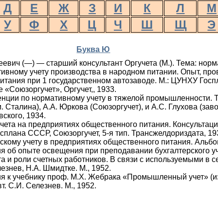
Д
Е
Ж
З
И
К
Л
М
У
Ф
Х
Ц
Ч
Ш
Щ
Э
Буква Ю
евич (—) — старший консультант Оргучета (М.). Тема: норм
ивному учету производства в народном питании. Опыт, пр
итания при 1 государственном автозаводе. М.: ЦУНХУ Гос
«Союзоргучет», Оргучет,, 1933.
нции по нормативному учету в тяжелой промышленности. Т
 Сталина), А.А. Юркова (Союзоргучет), и А.С. Глухова (заво
вского, 1934.
ета на предприятиях общественного питания. Консультация
сплана СССР, Союзоргучет, 5-я тип. Трансжелдориздата, 19
скому учету в предприятиях общественного питания. Альбом
я об опыте освещения при преподавании бухгалтерского уч
а и роли счетных работников. В связи с используемыми в
лезнев, Н.А. Шмидтке. М., 1952.
ия к учебнику проф. М.Х. Жебрака «Промышленный учет» (
вт. С.И. Селезнев. М., 1952.