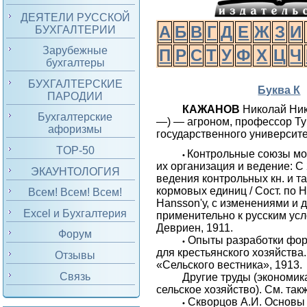
ДЕЯТЕЛИ РУССКОЙ
А
Б
В
Г
Д
Е
Ж
З
И
БУХГАЛТЕРИИ
Зарубежные
П
Р
С
Т
У
Ф
Х
Ц
Ч
бухгалтеры
БУХГАЛТЕРСКИЕ
Буква К
ПАРОДИИ
КАЖАНОВ
Николай Ник
Бухгалтерские
—) — агроном, профессор Ту
афоризмы
государственного университе
TOP-50
Контрольные союзы мо
•
их организация и ведение: С 
ЭКАУНТОЛОГИЯ
ведения контрольных кн. и т
кормовых единиц / Сост. по H.
Всем! Всем! Всем!
Hansson'у, с изменениями и
Excel и Бухгалтерия
применительно к русским усл
Девриен, 1911.
Форум
Опыты разработки фор
•
для крестьянского хозяйства.
Отзывы
«Сельского вестника», 1913.
Связь
Другие труды (экономика
сельское хозяйство). См. так
Скворцов А.И. Основы
•