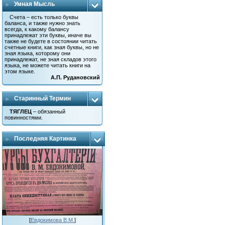
Умная Мысль
Счета – есть только буквы
баланса, и также нужно знать
всегда, к какому балансу
принадлежат эти буквы, иначе вы
также не будете в состоянии читать
счетные книги, как зная буквы, но не
зная языка, которому они
принадлежат, не зная складов этого
языка, не можете читать книги на
этом языке.
А.П. Рудановский
Старинный Термин
ТЯГЛЕЦ
– обязанный
повинностями.
Последняя Картинка
[
Евдокимова В.М.
]