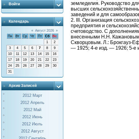
земледелия. Руководство дл
Войти
высших сельскохозяйственн
заведений и для самообразова
2. III. Организация сельскох
Календарь
предприятия и сельскохозяй
счетоводство. С дополнения
«
Август 2026
»
внесенными Н.Н. Кажановым
Пн
Вт
Ср
Чт
Пт
Сб
Вс
Скворцовым. Л.: Брокгауз-Ефр
1
2
— 1925; 4-е изд. — 1926; 5-е 
3
4
5
6
7
8
9
10
11
12
13
14
15
16
17
18
19
20
21
22
23
24
25
26
27
28
29
30
31
Архив Записей
2012 Март
2012 Апрель
2012 Май
2012 Июнь
2012 Июль
2012 Август
2012 Сентябрь