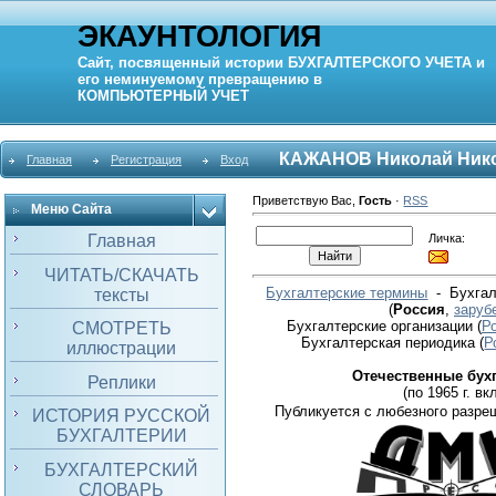
ЭКАУНТОЛОГИЯ
Сайт, посвященный истории
БУХГАЛТЕРСКОГО УЧЕТА
и
его неминуемому превращению в
КОМПЬЮТЕРНЫЙ
УЧЕТ
КАЖАНОВ Николай Ник
Главная
Регистрация
Вход
Приветствую Вас
,
Гость
·
RSS
Меню Сайта
Личка:
Главная
ЧИТАТЬ/СКАЧАТЬ
Бухгалтерские термины
- Бухгал
тексты
(
Россия
,
заруб
Бухгалтерские организации
(
Р
СМОТРЕТЬ
Бухгалтерская периодика
(
Р
иллюстрации
Отечественные бух
Реплики
(по 1965 г. вкл
Публикуется с любезного разре
ИСТОРИЯ РУССКОЙ
БУХГАЛТЕРИИ
БУХГАЛТЕРСКИЙ
СЛОВАРЬ