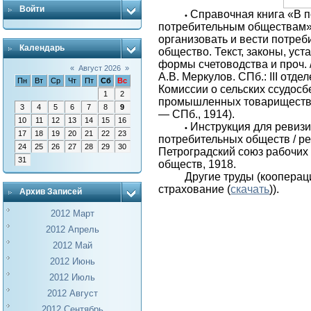
Войти
Справочная книга «В 
•
потребительным обществам»
организовать и вести потреб
Календарь
общество. Текст, законы, уст
формы счетоводства и проч. /
«
Август 2026
»
А.В. Меркулов. СПб.: III отде
Пн
Вт
Ср
Чт
Пт
Сб
Вс
Комиссии о сельских ссудосб
1
2
промышленных товариществах
3
4
5
6
7
8
9
— СПб., 1914).
10
11
12
13
14
15
16
Инструкция для ревизи
•
17
18
19
20
21
22
23
потребительных обществ / ред
24
25
26
27
28
29
30
Петроградский союз рабочих
31
обществ, 1918.
Другие труды (кооперац
страхование (
скачать
)).
Архив Записей
2012 Март
2012 Апрель
2012 Май
2012 Июнь
2012 Июль
2012 Август
2012 Сентябрь