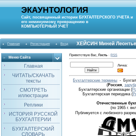
ЭКАУНТОЛОГИЯ
Сайт, посвященный истории
БУХГАЛТЕРСКОГО УЧЕТА
и
его неминуемому превращению в
КОМПЬЮТЕРНЫЙ
УЧЕТ
ХЕЙСИН Миней Леонть
Главная
Регистрация
Вход
Приветствую Вас
,
Гость
·
RSS
Меню Сайта
Личка:
Главная
ЧИТАТЬ/СКАЧАТЬ
Бухгалтерские термины
- Бухгал
тексты
(
Россия
,
заруб
Бухгалтерские организации
(
Р
СМОТРЕТЬ
Бухгалтерская периодика
(
Р
иллюстрации
Отечественные бух
Реплики
(по 1965 г. вкл
Публикуется с любезного разре
ИСТОРИЯ РУССКОЙ
БУХГАЛТЕРИИ
БУХГАЛТЕРСКИЙ
СЛОВАРЬ