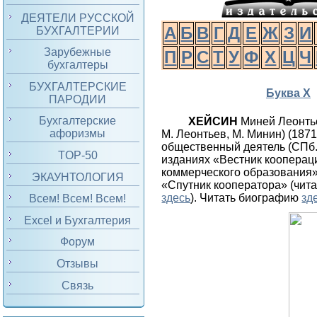
ДЕЯТЕЛИ РУССКОЙ
А
Б
В
Г
Д
Е
Ж
З
И
БУХГАЛТЕРИИ
Зарубежные
П
Р
С
Т
У
Ф
Х
Ц
Ч
бухгалтеры
БУХГАЛТЕРСКИЕ
Буква Х
ПАРОДИИ
Бухгалтерские
ХЕЙСИН
Миней Леонть
афоризмы
М. Леонтьев, М. Минин) (18
общественный деятель (СПб.
TOP-50
изданиях «Вестник кооперац
коммерческого образования»
ЭКАУНТОЛОГИЯ
«Спутник кооператора» (чит
здесь
). Читать биографию
зд
Всем! Всем! Всем!
Excel и Бухгалтерия
Форум
Отзывы
Связь