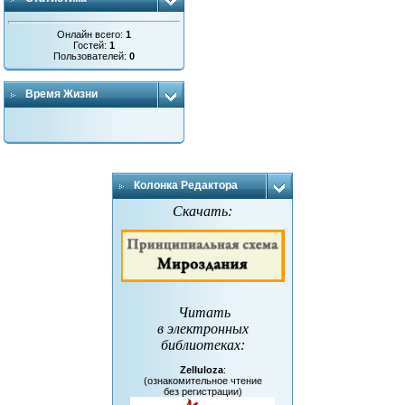
Онлайн всего:
1
Гостей:
1
Пользователей:
0
Время Жизни
Колонка Редактора
Скачать:
Читать
в электронных
библиотеках
:
Zelluloza
:
(ознакомительное чтение
без регистрации)