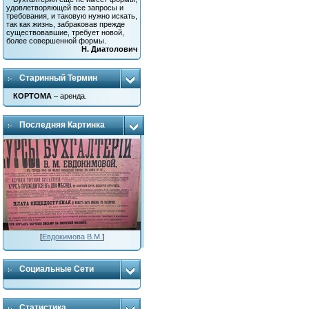
удовлетворяющей все запросы и
требования, и таковую нужно искать,
так как жизнь, забраковав прежде
существовавшие, требует новой,
более совершенной формы.
Н. Диатолович
Старинный Термин
КОРТОМА
– аренда.
Последняя Картинка
[
Евдокимова В.М.
]
Социальные Сети
Статистика