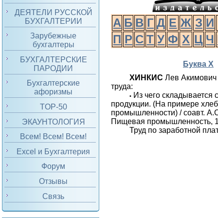
ДЕЯТЕЛИ РУССКОЙ
А
Б
В
Г
Д
Е
Ж
З
И
БУХГАЛТЕРИИ
Зарубежные
П
Р
С
Т
У
Ф
Х
Ц
Ч
бухгалтеры
БУХГАЛТЕРСКИЕ
Буква Х
ПАРОДИИ
ХИНКИС
Лев Акимович 
Бухгалтерские
труда:
афоризмы
Из чего складывается 
•
продукции. (На примере хле
TOP-50
промышленности) / соавт. А.С
Пищевая промышленность, 1
ЭКАУНТОЛОГИЯ
Труд по заработной плат
Всем! Всем! Всем!
Excel и Бухгалтерия
Форум
Отзывы
Связь