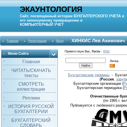
ЭКАУНТОЛОГИЯ
Сайт, посвященный истории
БУХГАЛТЕРСКОГО УЧЕТА
и
его неминуемому превращению в
КОМПЬЮТЕРНЫЙ
УЧЕТ
ХИНКИС Лев Акимович
Главная
Регистрация
Вход
Приветствую Вас
,
Гость
·
RSS
Меню Сайта
Личка:
Главная
ЧИТАТЬ/СКАЧАТЬ
Бухгалтерские термины
- Бухгал
тексты
(
Россия
,
заруб
Бухгалтерские организации
(
Р
СМОТРЕТЬ
Бухгалтерская периодика
(
Р
иллюстрации
Отечественные бух
Реплики
(по 1965 г. вкл
Публикуется с любезного разре
ИСТОРИЯ РУССКОЙ
БУХГАЛТЕРИИ
БУХГАЛТЕРСКИЙ
СЛОВАРЬ