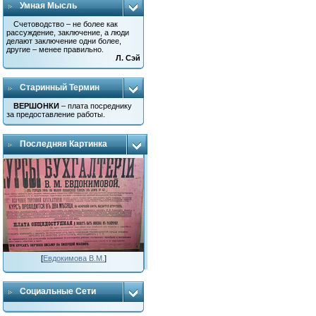
Умная Мысль
Счетоводство – не более как
рассуждение, заключение, а люди
делают заключение одни более,
другие – менее правильно.
Л. Сэй
Старинный Термин
ВЕРШОНКИ
– плата посреднику
за предоставление работы.
Последняя Картинка
[
Евдокимова В.М.
]
Социальные Сети