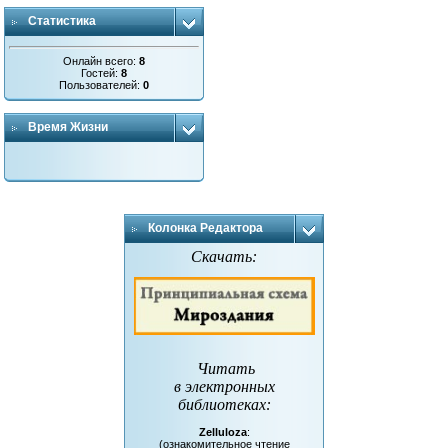
Статистика
Онлайн всего:
8
Гостей:
8
Пользователей:
0
Время Жизни
Колонка Редактора
Скачать:
Читать
в электронных
библиотеках
:
Zelluloza
:
(ознакомительное чтение