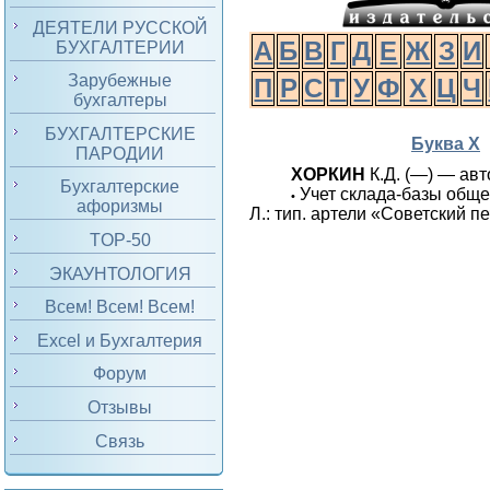
ДЕЯТЕЛИ РУССКОЙ
А
Б
В
Г
Д
Е
Ж
З
И
БУХГАЛТЕРИИ
Зарубежные
П
Р
С
Т
У
Ф
Х
Ц
Ч
бухгалтеры
БУХГАЛТЕРСКИЕ
Буква Х
ПАРОДИИ
ХОРКИН
К.Д. (—) — авт
Бухгалтерские
Учет склада-базы обще
•
афоризмы
Л.: тип. артели «Советский пе
TOP-50
ЭКАУНТОЛОГИЯ
Всем! Всем! Всем!
Excel и Бухгалтерия
Форум
Отзывы
Связь