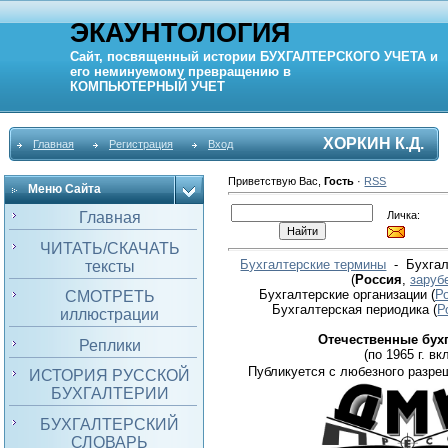
ЭКАУНТОЛОГИЯ
Сайт, посвященный истории
БУХГАЛТЕРСКОГО УЧЕТА
и
его неминуемому превращению в
КОМПЬЮТЕРНЫЙ
УЧЕТ
ХОРКИН К.Д.
Главная
Регистрация
Вход
Приветствую Вас
,
Гость
·
RSS
Меню Сайта
Личка:
Главная
ЧИТАТЬ/СКАЧАТЬ
Бухгалтерские термины
- Бухгал
тексты
(
Россия
,
заруб
Бухгалтерские организации
(
Р
СМОТРЕТЬ
Бухгалтерская периодика
(
Р
иллюстрации
Отечественные бух
Реплики
(по 1965 г. вкл
Публикуется с любезного разре
ИСТОРИЯ РУССКОЙ
БУХГАЛТЕРИИ
БУХГАЛТЕРСКИЙ
СЛОВАРЬ