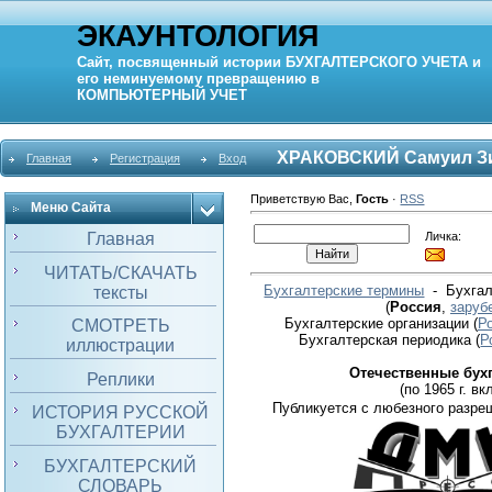
ЭКАУНТОЛОГИЯ
Сайт, посвященный истории
БУХГАЛТЕРСКОГО УЧЕТА
и
его неминуемому превращению в
КОМПЬЮТЕРНЫЙ
УЧЕТ
ХРАКОВСКИЙ Самуил З
Главная
Регистрация
Вход
Приветствую Вас
,
Гость
·
RSS
Меню Сайта
Личка:
Главная
ЧИТАТЬ/СКАЧАТЬ
Бухгалтерские термины
- Бухгал
тексты
(
Россия
,
заруб
Бухгалтерские организации
(
Р
СМОТРЕТЬ
Бухгалтерская периодика
(
Р
иллюстрации
Отечественные бух
Реплики
(по 1965 г. вкл
Публикуется с любезного разре
ИСТОРИЯ РУССКОЙ
БУХГАЛТЕРИИ
БУХГАЛТЕРСКИЙ
СЛОВАРЬ