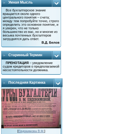
Умная Мысль
Все бухгалтерское знание
вращается около одного
центрального понятия – счета;
между тем попробуйте точно, строго
определить это основное понятие, и
я уверен, что не только
большинство из вас, но и многие из
весьма почтенных бухгалтеров
затруднятся дать ответ.
В.Д. Белов
Старинный Термин
ПРЕНОТАЦИЯ
– уведомление
судом кредиторов о предполагаемой
несостоятельности должника.
Последняя Картинка
[
Евдокимова В.М.
]