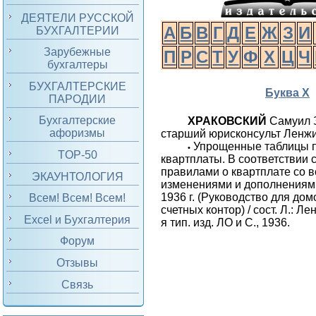
ДЕЯТЕЛИ РУССКОЙ
А
Б
В
Г
Д
Е
Ж
З
И
БУХГАЛТЕРИИ
Зарубежные
П
Р
С
Т
У
Ф
Х
Ц
Ч
бухгалтеры
БУХГАЛТЕРСКИЕ
Буква Х
ПАРОДИИ
Бухгалтерские
ХРАКОВСКИЙ
Самуил 
афоризмы
старший юрисконсульт Ленжи
Упрощенные таблицы 
•
TOP-50
квартплаты. В соответствии
правилами о квартплате со 
ЭКАУНТОЛОГИЯ
изменениями и дополнениями
1936 г. (Руководство для до
Всем! Всем! Всем!
счетных контор) / сост. Л.: Л
Excel и Бухгалтерия
я тип. изд. ЛО и С., 1936.
Форум
Отзывы
Связь