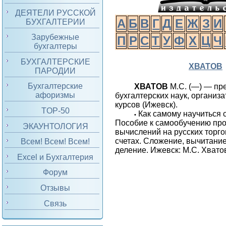
ДЕЯТЕЛИ РУССКОЙ
А
Б
В
Г
Д
Е
Ж
З
И
БУХГАЛТЕРИИ
Зарубежные
П
Р
С
Т
У
Ф
Х
Ц
Ч
бухгалтеры
БУХГАЛТЕРСКИЕ
ХВАТОВ
ПАРОДИИ
Бухгалтерские
ХВАТОВ
М.С. (—) — пр
афоризмы
бухгалтерских наук, организ
курсов (Ижевск).
TOP-50
Как самому научиться с
•
Пособие к самообучению пр
ЭКАУНТОЛОГИЯ
вычислений на русских торго
счетах. Сложение, вычитани
Всем! Всем! Всем!
деление. Ижевск: М.С. Хватов
Excel и Бухгалтерия
Форум
Отзывы
Связь