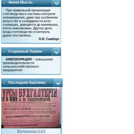
Умная Мысль
При правильной организации
счетоводства и системы контроля
злонамерения, даже при особенном
искусстве и солидарности всех
служащих, доводятся до минимума,
почти невозможны. Другое дело,
когда счетоводство и контроль
дурно поставлены.
Л.И. Гомберг
Старинный Термин
АМЕЛИОРАЦИЯ
– повышение
производительности
сельскохозяйственного
предприятия.
Последняя Картинка
[
Евдокимова В.М.
]