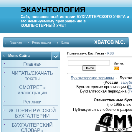
ЭКАУНТОЛОГИЯ
Сайт, посвященный истории
БУХГАЛТЕРСКОГО УЧЕТА
и
его неминуемому превращению в
КОМПЬЮТЕРНЫЙ
УЧЕТ
ХВАТОВ М.С.
Главная
Регистрация
Вход
Приветствую Вас
,
Гость
·
RSS
Меню Сайта
Личка:
Главная
ЧИТАТЬ/СКАЧАТЬ
Бухгалтерские термины
- Бухгал
тексты
(
Россия
,
заруб
Бухгалтерские организации
(
Р
СМОТРЕТЬ
Бухгалтерская периодика
(
Р
иллюстрации
Отечественные бух
Реплики
(по 1965 г. вкл
Публикуется с любезного разре
ИСТОРИЯ РУССКОЙ
БУХГАЛТЕРИИ
БУХГАЛТЕРСКИЙ
СЛОВАРЬ