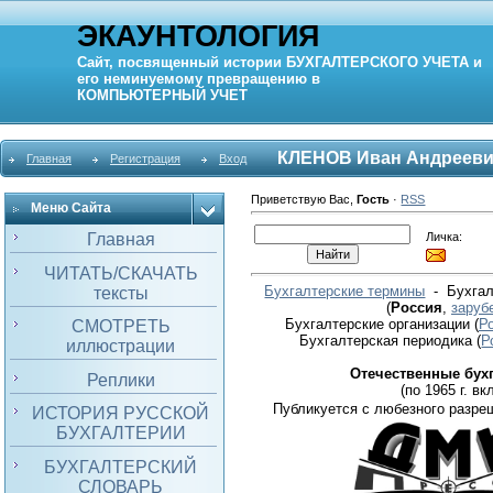
ЭКАУНТОЛОГИЯ
Сайт, посвященный истории
БУХГАЛТЕРСКОГО УЧЕТА
и
его неминуемому превращению в
КОМПЬЮТЕРНЫЙ
УЧЕТ
КЛЕНОВ Иван Андреев
Главная
Регистрация
Вход
Приветствую Вас
,
Гость
·
RSS
Меню Сайта
Личка:
Главная
ЧИТАТЬ/СКАЧАТЬ
Бухгалтерские термины
- Бухгал
тексты
(
Россия
,
заруб
Бухгалтерские организации
(
Р
СМОТРЕТЬ
Бухгалтерская периодика
(
Р
иллюстрации
Отечественные бух
Реплики
(по 1965 г. вкл
Публикуется с любезного разре
ИСТОРИЯ РУССКОЙ
БУХГАЛТЕРИИ
БУХГАЛТЕРСКИЙ
СЛОВАРЬ