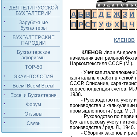
ДЕЯТЕЛИ РУССКОЙ
А
Б
В
Г
Д
Е
Ж
З
И
БУХГАЛТЕРИИ
Зарубежные
П
Р
С
Т
У
Ф
Х
Ц
Ч
бухгалтеры
БУХГАЛТЕРСКИЕ
КЛЕНОВ
ПАРОДИИ
Бухгалтерские
КЛЕНОВ
Иван Андреев
афоризмы
начальник центральной бухг
Наркомтекстиля СССР (М.).
TOP-50
Учет капиталовложений
•
ЭКАУНТОЛОГИЯ
капитальных работ в легкой
СССР. Описание, характерис
Всем! Всем! Всем!
корреспонденция счетов. М.-Л
1938.
Excel и Бухгалтерия
Руководство по учету 
•
Форум
производства и калькуляции 
промышленности / ред. М.; Л.
Отзывы
Руководство по перви
•
бухгалтерскому учету ниточн
Связь
производства / ред. Л., 1940.
Сборник законов и ра
•