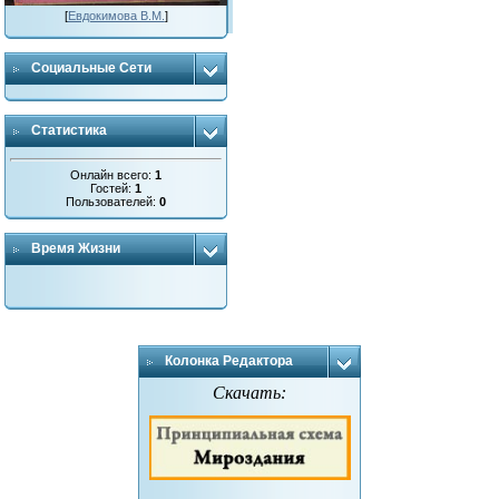
[
Евдокимова В.М.
]
Социальные Сети
Статистика
Онлайн всего:
1
Гостей:
1
Пользователей:
0
Время Жизни
Колонка Редактора
Скачать: