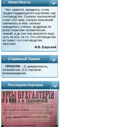
Умная Мысль
Нет, кажется, предмета, столь
трудно поддающегося изучению, как
счетоводство. Сколько тысячелетий
стоит этот мир, сколько поколений
сменилось в нем, сколько
народилось ученых, мудрецов по
всем отраслям человеческих
знаний, а до сих пор жалуются еще,
чуть не все, на то, что счетоводства
не знают, что счетоводство
запутано.
Ф.В. Езерский
Старинный Термин
ПРОКУРА
– 1) доверенность,
полномочие; 2) в торговле:
вознаграждение.
Последняя Картинка