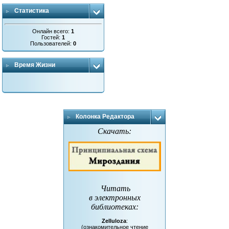
Статистика
Онлайн всего:
1
Гостей:
1
Пользователей:
0
Время Жизни
Колонка Редактора
Скачать:
Читать
в электронных
библиотеках
:
Zelluloza
:
(ознакомительное чтение