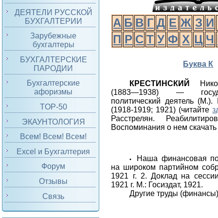
ДЕЯТЕЛИ РУССКОЙ
А
Б
В
Г
Д
Е
Ж
З
И
БУХГАЛТЕРИИ
Зарубежные
П
Р
С
Т
У
Ф
Х
Ц
Ч
бухгалтеры
БУХГАЛТЕРСКИЕ
Буква К
ПАРОДИИ
Бухгалтерские
КРЕСТИНСКИЙ
Никол
афоризмы
(1883—1938) — госуд
политический деятель (М.)
TOP-50
(1918-1919; 1921) (читайте
з
Расстрелян. Реабилитир
ЭКАУНТОЛОГИЯ
Воспоминания о нем скачат
Всем! Всем! Всем!
Excel и Бухгалтерия
Наша финансовая пол
•
Форум
на широком партийном собр
1921 г. 2. Доклад на сесс
Отзывы
1921 г. М.: Госиздат, 1921.
Другие труды (финансы)
Связь