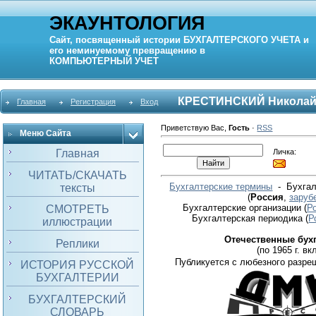
ЭКАУНТОЛОГИЯ
Сайт, посвященный истории
БУХГАЛТЕРСКОГО УЧЕТА
и
его неминуемому превращению в
КОМПЬЮТЕРНЫЙ
УЧЕТ
КРЕСТИНСКИЙ Николай
Главная
Регистрация
Вход
Приветствую Вас
,
Гость
·
RSS
Меню Сайта
Личка:
Главная
ЧИТАТЬ/СКАЧАТЬ
Бухгалтерские термины
- Бухгал
тексты
(
Россия
,
заруб
Бухгалтерские организации
(
Р
СМОТРЕТЬ
Бухгалтерская периодика
(
Р
иллюстрации
Отечественные бух
Реплики
(по 1965 г. вкл
Публикуется с любезного разре
ИСТОРИЯ РУССКОЙ
БУХГАЛТЕРИИ
БУХГАЛТЕРСКИЙ
СЛОВАРЬ