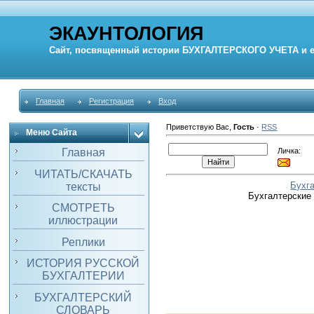
ЭКАУНТОЛОГИЯ
Сайт, посвященный истории
БУХГАЛТЕРСКОГО УЧЕТА
и 
Главная
Регистрация
Вход
Приветствую Вас
,
Гость
·
RSS
Меню Сайта
Личка:
Главная
ЧИТАТЬ/СКАЧАТЬ
Бухг
тексты
Бухгалтерские
СМОТРЕТЬ
иллюстрации
Реплики
ИСТОРИЯ РУССКОЙ
БУХГАЛТЕРИИ
БУХГАЛТЕРСКИЙ
СЛОВАРЬ