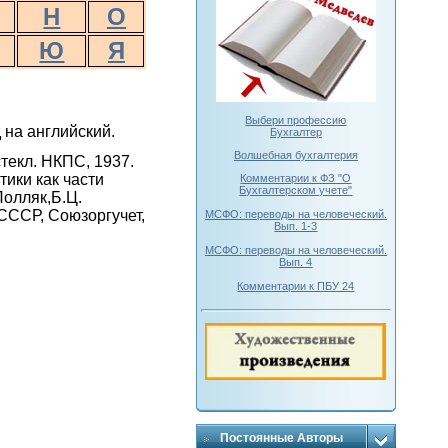
Н
О
Ю
Я
Выбери профессию
 на английский.
Бухгалтер
Волшебная бухгалтерия
текл. НКПС, 1937.
ики как части
Комментарии к ФЗ "О
Бухгалтерском учете"
Полляк,Б.Ц.
 СССР, Союзоргучет,
МСФО: переводы на человеческий.
Вып. 1-3
МСФО: переводы на человеческий.
Вып. 4
Комментарии к ПБУ 24
Постоянные Авторы