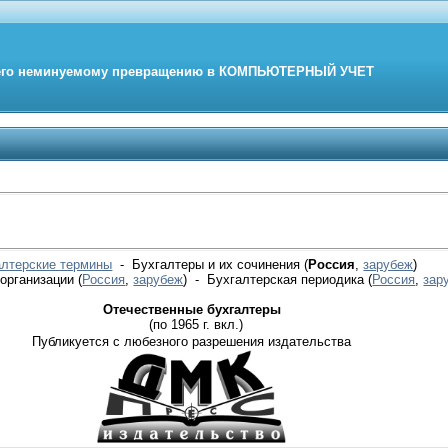
его неминуемому превращению в
КОМПЬЮТЕРНЫЙ
УЧЕТ
алтерские термины
- Бухгалтеры и их сочинения (
Россия
,
зарубеж
)
 организации
(
Россия
,
зарубеж
)
- Бухгалтерская периодика
(
Россия
,
зар
Отечественные бухгалтеры
(по 1965 г. вкл.)
Публикуется с любезного разрешения издательства