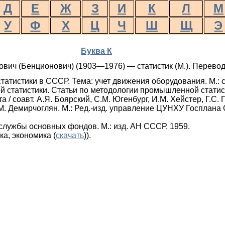
Д
Е
Ж
З
И
К
Л
М
У
Ф
Х
Ц
Ч
Ш
Щ
Э
Буква К
вич (Бенционович) (1903—1976) — статистик (М.). Перевод
атистики в СССР. Тема: учет движения оборудования. М.: с
 статистики. Статьи по методологии промышленной статист
 / соавт. А.Я. Боярский, С.М. Югенбург, И.М. Хейстер, Г.С. 
.М. Демирчоглян. М.: Ред.-изд. управление ЦУНХУ Госплана
службы основных фондов. М.: изд. АН СССР, 1959.
ка, экономика (
скачать
)).