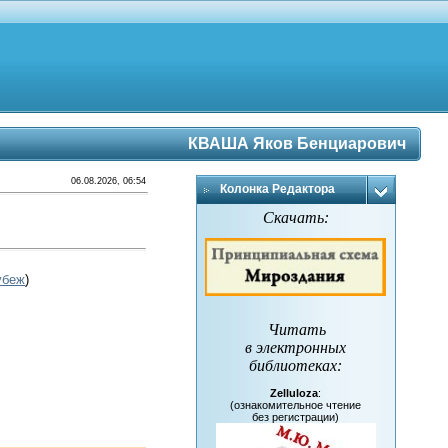
КВАША Яков Бенциарович
06.08.2026, 06:54
Колонка Редактора
Скачать:
убеж
)
Читать
в электронных
библиотеках
:
Zelluloza
:
(ознакомительное чтение
без регистрации)