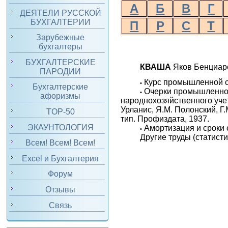
А
Б
В
Г
ДЕЯТЕЛИ РУССКОЙ
БУХГАЛТЕРИИ
П
Р
С
Т
Зарубежные
бухгалтеры
БУХГАЛТЕРСКИЕ
КВАША
Яков Бенциаро
ПАРОДИИ
Курс промышленной ст
•
Бухгалтерские
Очерки промышленной
•
афоризмы
народнохозяйственного учета
Урланис, Я.М. Полонский, Г
TOP-50
тип. Профиздата, 1937.
ЭКАУНТОЛОГИЯ
Амортизация и сроки 
•
Другие труды (статисти
Всем! Всем! Всем!
Excel и Бухгалтерия
Форум
Отзывы
Связь