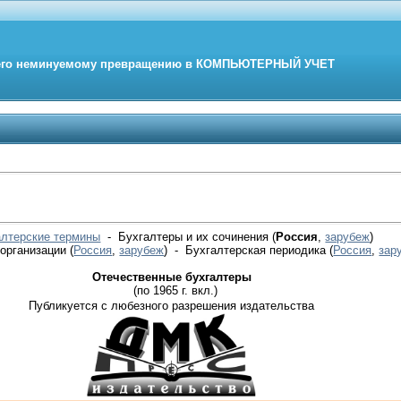
его неминуемому превращению в
КОМПЬЮТЕРНЫЙ
УЧЕТ
алтерские термины
- Бухгалтеры и их сочинения (
Россия
,
зарубеж
)
 организации
(
Россия
,
зарубеж
)
- Бухгалтерская периодика
(
Россия
,
зар
Отечественные бухгалтеры
(по 1965 г. вкл.)
Публикуется с любезного разрешения издательства