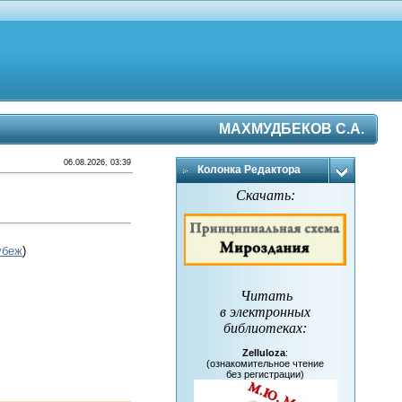
МАХМУДБЕКОВ С.А.
06.08.2026, 03:39
Колонка Редактора
Скачать:
убеж
)
Читать
в электронных
библиотеках
:
Zelluloza
:
(ознакомительное чтение
без регистрации)