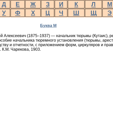
Д
Е
Ж
З
И
К
Л
М
У
Ф
Х
Ц
Ч
Ш
Щ
Э
Буква М
й Алексеевич (1875–1937) — начальник тюрьмы (Кутаис), р
особие начальника тюремного установления (тюрьмы, арест
ству и отчетности, с приложением форм, циркуляров и пра
 К.М. Чарекова, 1903.