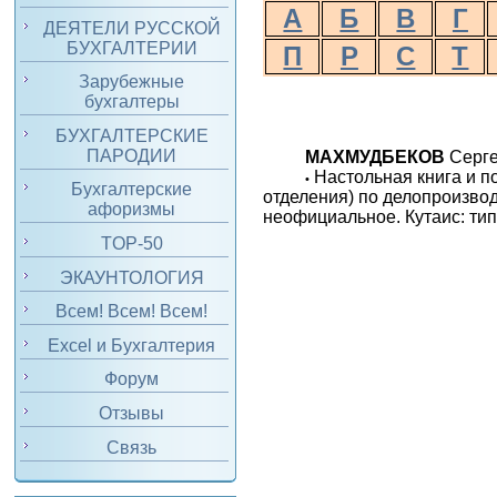
А
Б
В
Г
ДЕЯТЕЛИ РУССКОЙ
БУХГАЛТЕРИИ
П
Р
С
Т
Зарубежные
бухгалтеры
БУХГАЛТЕРСКИЕ
ПАРОДИИ
МАХМУДБЕКОВ
Серге
Настольная книга и п
•
Бухгалтерские
отделения) по делопроизвод
афоризмы
неофициальное. Кутаис: тип.
TOP-50
ЭКАУНТОЛОГИЯ
Всем! Всем! Всем!
Excel и Бухгалтерия
Форум
Отзывы
Связь