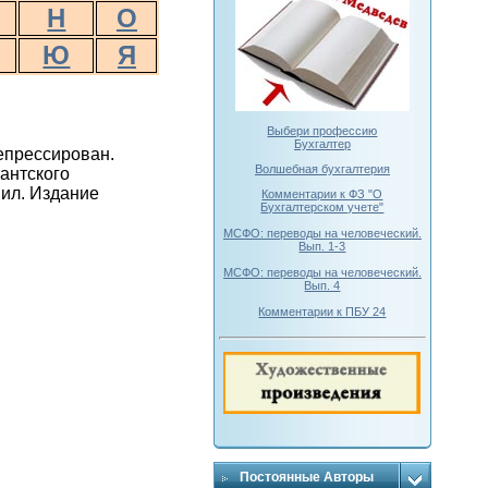
Н
О
Ю
Я
Выбери профессию
Бухгалтер
епрессирован.
Волшебная бухгалтерия
антского
вил. Издание
Комментарии к ФЗ "О
Бухгалтерском учете"
МСФО: переводы на человеческий.
Вып. 1-3
МСФО: переводы на человеческий.
Вып. 4
Комментарии к ПБУ 24
Постоянные Авторы