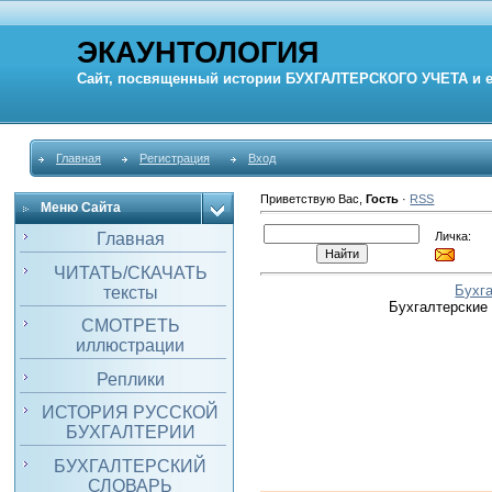
ЭКАУНТОЛОГИЯ
Сайт, посвященный истории
БУХГАЛТЕРСКОГО УЧЕТА
и 
Главная
Регистрация
Вход
Приветствую Вас
,
Гость
·
RSS
Меню Сайта
Личка:
Главная
ЧИТАТЬ/СКАЧАТЬ
Бухг
тексты
Бухгалтерские
СМОТРЕТЬ
иллюстрации
Реплики
ИСТОРИЯ РУССКОЙ
БУХГАЛТЕРИИ
БУХГАЛТЕРСКИЙ
СЛОВАРЬ