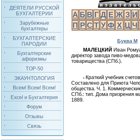
ДЕЯТЕЛИ РУССКОЙ
А
Б
В
Г
Д
Е
Ж
З
И
БУХГАЛТЕРИИ
Зарубежные
П
Р
С
Т
У
Ф
Х
Ц
Ч
бухгалтеры
БУХГАЛТЕРСКИЕ
Буква М
ПАРОДИИ
МАЛЕЦКИЙ
Иван Рому
Бухгалтерские
директор завода пиво-медов
афоризмы
товарищества (СПб.).
TOP-50
Краткий учебник счето
ЭКАУНТОЛОГИЯ
•
Составлено для Приюта Чел
Всем! Всем! Всем!
общества. Ч. 1. Коммерчески
СПб.: тип. Дома призрения м
Excel и Бухгалтерия
1889.
Форум
Отзывы
Связь