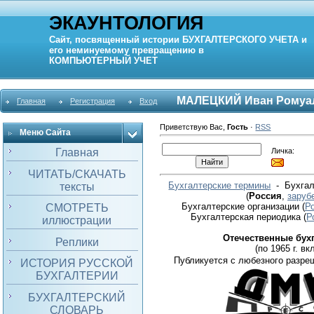
ЭКАУНТОЛОГИЯ
Сайт, посвященный истории
БУХГАЛТЕРСКОГО УЧЕТА
и
его неминуемому превращению в
КОМПЬЮТЕРНЫЙ
УЧЕТ
МАЛЕЦКИЙ Иван Ромуа
Главная
Регистрация
Вход
Приветствую Вас
,
Гость
·
RSS
Меню Сайта
Личка:
Главная
ЧИТАТЬ/СКАЧАТЬ
Бухгалтерские термины
- Бухгал
тексты
(
Россия
,
заруб
Бухгалтерские организации
(
Р
СМОТРЕТЬ
Бухгалтерская периодика
(
Р
иллюстрации
Отечественные бух
Реплики
(по 1965 г. вкл
Публикуется с любезного разре
ИСТОРИЯ РУССКОЙ
БУХГАЛТЕРИИ
БУХГАЛТЕРСКИЙ
СЛОВАРЬ