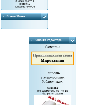
Онлайн всего:
1
Гостей:
1
Пользователей:
0
Время Жизни
Колонка Редактора
Скачать:
Читать
в электронных
библиотеках
:
Zelluloza
:
(ознакомительное чтение
без регистрации)