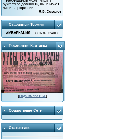
Работодатель может лишить
бухгалтера должности, но не может
лишить профессии.
Я.В. Соколов
Старинный Термин
АМБАРКАЦИЯ
– загрузка судна.
Последняя Картинка
[
Евдокимова В.М.
]
Социальные Сети
Статистика