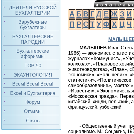
ДЕЯТЕЛИ РУССКОЙ
А
Б
В
Г
Д
Е
Ж
З
И
БУХГАЛТЕРИИ
Зарубежные
П
Р
С
Т
У
Ф
Х
Ц
Ч
бухгалтеры
БУХГАЛТЕРСКИЕ
МАЛЫШЕ
ПАРОДИИ
МАЛЫШЕВ
Иван Степа
Бухгалтерские
1966) — экономист, статистик
афоризмы
журналах «Коммунист», «Уче
колхозах», «Плановое хозяй
TOP-50
животноводства», «План», 
экономики», «Большевик», «
ЭКАУНТОЛОГИЯ
статистики», «Политическое
Всем! Всем! Всем!
самообразование», газетах 
«Известия», «Экономическая 
Excel и Бухгалтерия
«Московская правда». Перев
китайский, хинди, польский, 
Форум
французский, узбекский.
Отзывы
Связь
Общественный учет тру
•
социализме. М.: Соцэкгиз, 19