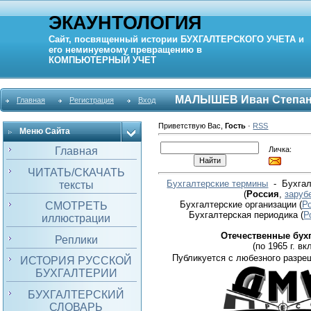
ЭКАУНТОЛОГИЯ
Сайт, посвященный истории
БУХГАЛТЕРСКОГО УЧЕТА
и
его неминуемому превращению в
КОМПЬЮТЕРНЫЙ
УЧЕТ
МАЛЫШЕВ Иван Степан
Главная
Регистрация
Вход
Приветствую Вас
,
Гость
·
RSS
Меню Сайта
Личка:
Главная
ЧИТАТЬ/СКАЧАТЬ
Бухгалтерские термины
- Бухгал
тексты
(
Россия
,
заруб
Бухгалтерские организации
(
Р
СМОТРЕТЬ
Бухгалтерская периодика
(
Р
иллюстрации
Отечественные бух
Реплики
(по 1965 г. вкл
Публикуется с любезного разре
ИСТОРИЯ РУССКОЙ
БУХГАЛТЕРИИ
БУХГАЛТЕРСКИЙ
СЛОВАРЬ