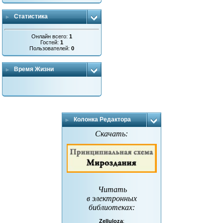
Статистика
Онлайн всего:
1
Гостей:
1
Пользователей:
0
Время Жизни
Колонка Редактора
Скачать:
Читать
в электронных
библиотеках
:
Zelluloza
: