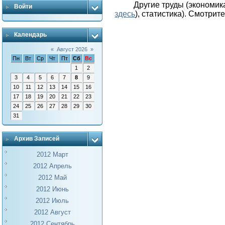
Другие труды (экономика
Войти
здесь
), статистика).
Смотрите
Календарь
«
Август 2026
»
Пн
Вт
Ср
Чт
Пт
Сб
Вс
1
2
3
4
5
6
7
8
9
10
11
12
13
14
15
16
17
18
19
20
21
22
23
24
25
26
27
28
29
30
31
Архив Записей
2012 Март
2012 Апрель
2012 Май
2012 Июнь
2012 Июль
2012 Август
2012 Сентябрь