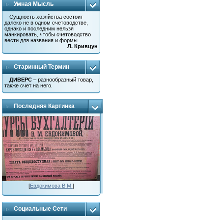
Умная Мысль
Сущность хозяйства состоит
далеко не в одном счетоводстве,
однако и последним нельзя
манкировать, чтобы счетоводство
вести для названия и формы.
Л. Кривцун
Старинный Термин
ДИВЕРС
– разнообразный товар,
также счет на него.
Последняя Картинка
[
Евдокимова В.М.
]
Социальные Сети