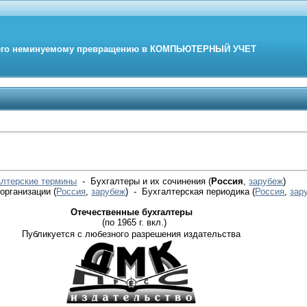
его неминуемому превращению в
КОМПЬЮТЕРНЫЙ
УЧЕТ
алтерские термины
- Бухгалтеры и их сочинения (
Россия
,
зарубеж
)
 организации
(
Россия
,
зарубеж
)
- Бухгалтерская периодика
(
Россия
,
зар
Отечественные бухгалтеры
(по 1965 г. вкл.)
Публикуется с любезного разрешения издательства