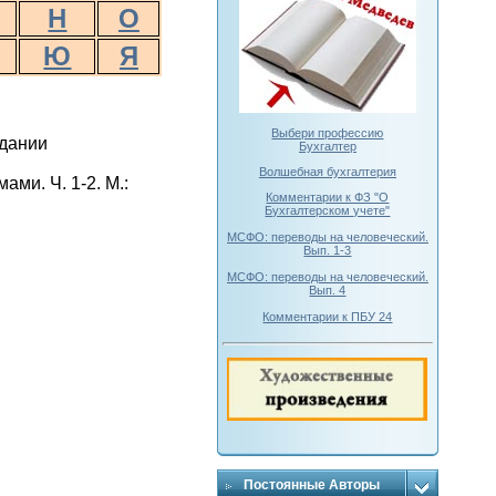
Н
О
Ю
Я
Выбери профессию
здании
Бухгалтер
Волшебная бухгалтерия
ми. Ч. 1-2. М.:
Комментарии к ФЗ "О
Бухгалтерском учете"
МСФО: переводы на человеческий.
Вып. 1-3
МСФО: переводы на человеческий.
Вып. 4
Комментарии к ПБУ 24
Постоянные Авторы