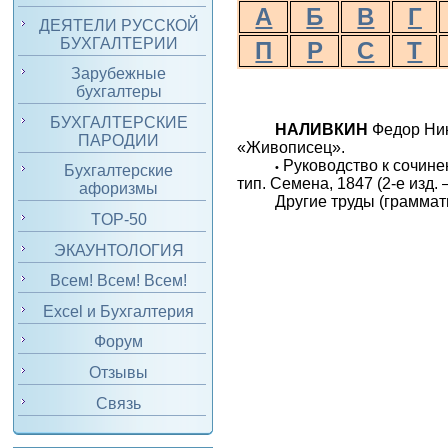
А
Б
В
Г
ДЕЯТЕЛИ РУССКОЙ
БУХГАЛТЕРИИ
П
Р
С
Т
Зарубежные
бухгалтеры
БУХГАЛТЕРСКИЕ
НАЛИВКИН
Федор Ник
ПАРОДИИ
«Живописец».
Руководство к сочине
•
Бухгалтерские
тип. Семена, 1847 (2-е изд.
афоризмы
Другие труды (граммат
TOP-50
ЭКАУНТОЛОГИЯ
Всем! Всем! Всем!
Excel и Бухгалтерия
Форум
Отзывы
Связь