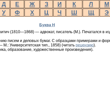
Д
Е
Ж
З
И
К
Л
М
У
Ф
Х
Ц
Ч
Ш
Щ
Э
Буква Н
итич (1810—1868) — адвокат, писатель (М.). Печатался в и
нию писем и деловых бумаг. С образцами примерами и форма
 — М.: Университетская тип., 1858) (читать
рецензию
).
ика, образование, художественные произведения).