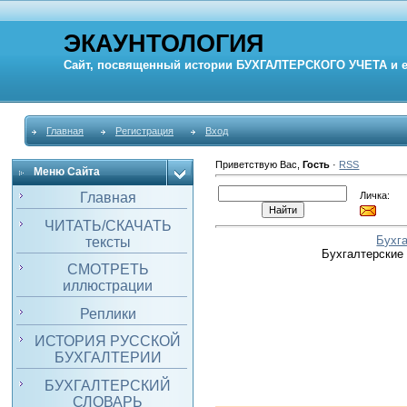
ЭКАУНТОЛОГИЯ
Сайт, посвященный истории
БУХГАЛТЕРСКОГО УЧЕТА
и 
Главная
Регистрация
Вход
Приветствую Вас
,
Гость
·
RSS
Меню Сайта
Личка:
Главная
ЧИТАТЬ/СКАЧАТЬ
Бухг
тексты
Бухгалтерские
СМОТРЕТЬ
иллюстрации
Реплики
ИСТОРИЯ РУССКОЙ
БУХГАЛТЕРИИ
БУХГАЛТЕРСКИЙ
СЛОВАРЬ