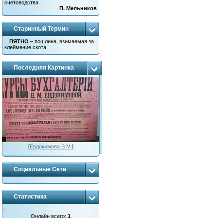
счетоводства.
П. Мельников
Старинный Термин
ПЯТНО
– пошлина, взимаемая за
клеймение скота.
Последняя Картинка
[
Евдокимова В.М.
]
Социальные Сети
Статистика
Онлайн всего:
1