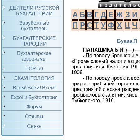
ДЕЯТЕЛИ РУССКОЙ
А
Б
В
Г
Д
Е
Ж
З
И
БУХГАЛТЕРИИ
Зарубежные
П
Р
С
Т
У
Ф
Х
Ц
Ч
бухгалтеры
БУХГАЛТЕРСКИЕ
Буква П
ПАРОДИИ
ПАПАШИКА
Б.И. (—) —
Бухгалтерские
По поводу брошюры А.
•
афоризмы
«Промысловый налог и акц
предприятия». Киев: тип. Р.К.
TOP-50
1908.
По поводу проекта вое
ЭКАУНТОЛОГИЯ
•
прирост прибылей торгово
Всем! Всем! Всем!
предприятий и вознагражде
промысловых занятий. Киев: т
Excel и Бухгалтерия
Лубковского, 1916.
Форум
Отзывы
Связь