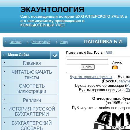
ЭКАУНТОЛОГИЯ
Сайт, посвященный истории
БУХГАЛТЕРСКОГО УЧЕТА
и
его неминуемому превращению в
КОМПЬЮТЕРНЫЙ
УЧЕТ
ПАПАШИКА Б.И.
Главная
Регистрация
Вход
Приветствую Вас
,
Гость
·
RSS
Меню Сайта
Личка:
Главная
ЧИТАТЬ/СКАЧАТЬ
Бухгалтерские термины
- Бухгал
тексты
(
Россия
,
заруб
Бухгалтерские организации
(
Р
СМОТРЕТЬ
Бухгалтерская периодика
(
Р
иллюстрации
Отечественные бух
Реплики
(по 1965 г. вкл
Публикуется с любезного разре
ИСТОРИЯ РУССКОЙ
БУХГАЛТЕРИИ
БУХГАЛТЕРСКИЙ
СЛОВАРЬ