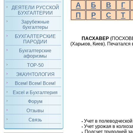
А
Б
В
Г
ДЕЯТЕЛИ РУССКОЙ
БУХГАЛТЕРИИ
П
Р
С
Т
Зарубежные
бухгалтеры
БУХГАЛТЕРСКИЕ
ПАСХАВЕР
(ПОСХОВЕР
ПАРОДИИ
(Харьков, Киев). Печатался
Бухгалтерские
афоризмы
TOP-50
ЭКАУНТОЛОГИЯ
Всем! Всем! Всем!
Excel и Бухгалтерия
Форум
Отзывы
Связь
Учет в полеводческой 
•
Учет урожая в колхоза
•
Подсчет трудодней за 
•