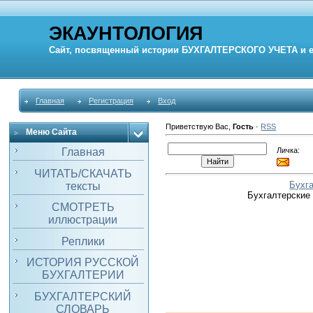
ЭКАУНТОЛОГИЯ
Сайт, посвященный истории
БУХГАЛТЕРСКОГО УЧЕТА
и 
Главная
Регистрация
Вход
Приветствую Вас
,
Гость
·
RSS
Меню Сайта
Личка:
Главная
ЧИТАТЬ/СКАЧАТЬ
Бухг
тексты
Бухгалтерские
СМОТРЕТЬ
иллюстрации
Реплики
ИСТОРИЯ РУССКОЙ
БУХГАЛТЕРИИ
БУХГАЛТЕРСКИЙ
СЛОВАРЬ