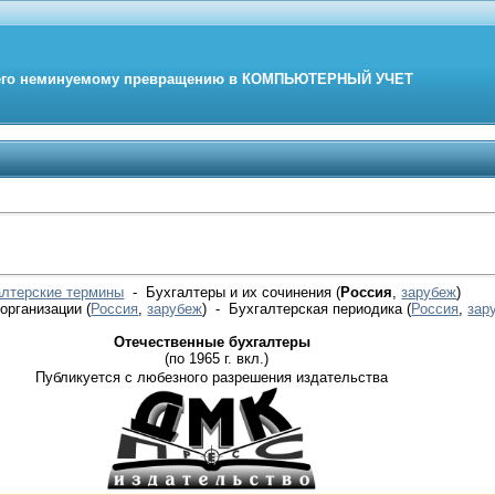
его неминуемому превращению в
КОМПЬЮТЕРНЫЙ
УЧЕТ
алтерские термины
- Бухгалтеры и их сочинения (
Россия
,
зарубеж
)
 организации
(
Россия
,
зарубеж
)
- Бухгалтерская периодика
(
Россия
,
зар
Отечественные бухгалтеры
(по 1965 г. вкл.)
Публикуется с любезного разрешения издательства