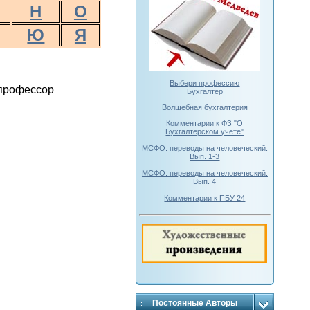
Н
О
Ю
Я
Выбери профессию
 профессор
Бухгалтер
Волшебная бухгалтерия
Комментарии к ФЗ "О
Бухгалтерском учете"
МСФО: переводы на человеческий.
Вып. 1-3
МСФО: переводы на человеческий.
Вып. 4
Комментарии к ПБУ 24
Постоянные Авторы