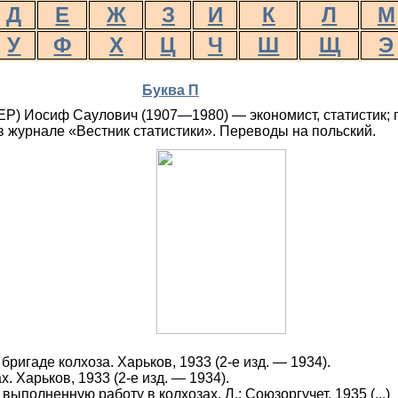
Д
Е
Ж
З
И
К
Л
М
У
Ф
Х
Ц
Ч
Ш
Щ
Э
Буква П
) Иосиф Саулович (1907—1980) — экономист, статистик;
 в журнале «Вестник статистики». Переводы на польский.
бригаде колхоза. Харьков, 1933 (2-е изд. — 1934).
х. Харьков, 1933 (2-е изд. — 1934).
выполненную работу в колхозах. Л.: Союзоргучет, 1935 (...)