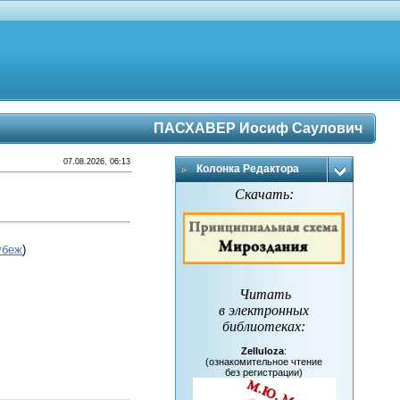
ПАСХАВЕР Иосиф Саулович
07.08.2026, 06:13
Колонка Редактора
Скачать:
убеж
)
Читать
в электронных
библиотеках
:
Zelluloza
:
(ознакомительное чтение
без регистрации)