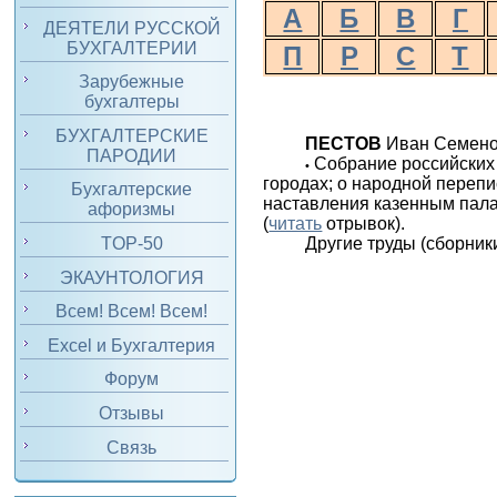
А
Б
В
Г
ДЕЯТЕЛИ РУССКОЙ
БУХГАЛТЕРИИ
П
Р
С
Т
Зарубежные
бухгалтеры
БУХГАЛТЕРСКИЕ
ПЕСТОВ
Иван Семенов
ПАРОДИИ
Собрание российских 
•
городах; о народной ­пе­ре
Бухгалтерские
наставления казенным палат
афоризмы
(
читать
отрывок).
TOP-50
Другие труды (сборники
ЭКАУНТОЛОГИЯ
Всем! Всем! Всем!
Excel и Бухгалтерия
Форум
Отзывы
Связь