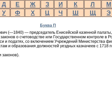
Д
Е
Ж
З
И
К
Л
М
У
Ф
Х
Ц
Ч
Ш
Щ
Э
Буква П
ич (—1840) — председатель Енисейской казенной палаты, 
законов о счетоводстве или Государственном контроле в Ро
писи и податях, со включением Учреждений Министерства фи
ам и образования должностей уездных казначеев с 1718 по
 законов).