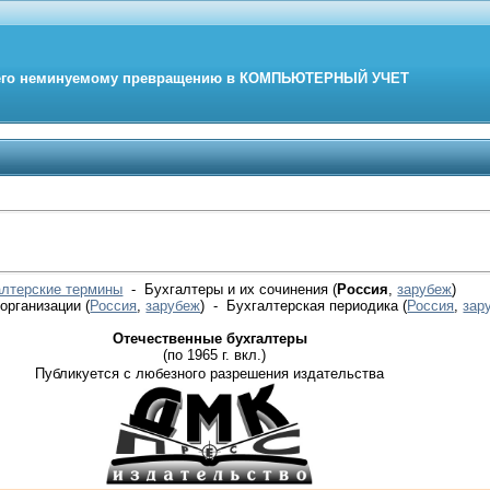
его неминуемому превращению в
КОМПЬЮТЕРНЫЙ
УЧЕТ
алтерские термины
- Бухгалтеры и их сочинения (
Россия
,
зарубеж
)
 организации
(
Россия
,
зарубеж
)
- Бухгалтерская периодика
(
Россия
,
зар
Отечественные бухгалтеры
(по 1965 г. вкл.)
Публикуется с любезного разрешения издательства