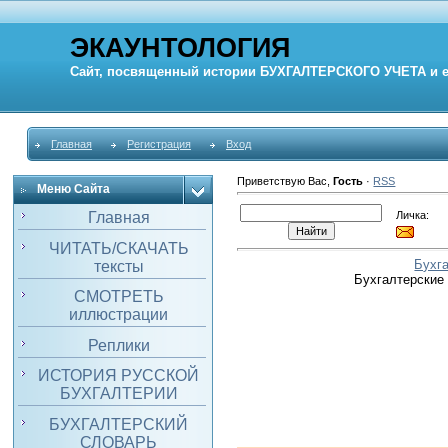
ЭКАУНТОЛОГИЯ
Сайт, посвященный истории
БУХГАЛТЕРСКОГО УЧЕТА
и 
Главная
Регистрация
Вход
Приветствую Вас
,
Гость
·
RSS
Меню Сайта
Личка:
Главная
ЧИТАТЬ/СКАЧАТЬ
Бухг
тексты
Бухгалтерские
СМОТРЕТЬ
иллюстрации
Реплики
ИСТОРИЯ РУССКОЙ
БУХГАЛТЕРИИ
БУХГАЛТЕРСКИЙ
СЛОВАРЬ