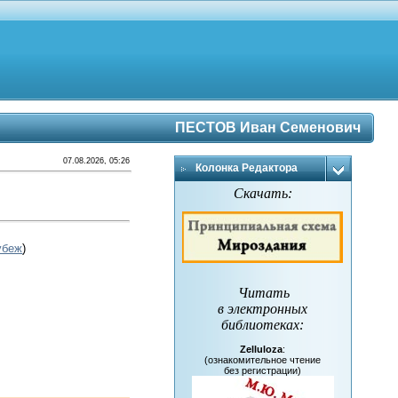
ПЕСТОВ Иван Семенович
07.08.2026, 05:26
Колонка Редактора
Скачать:
убеж
)
Читать
в электронных
библиотеках
:
Zelluloza
:
(ознакомительное чтение
без регистрации)