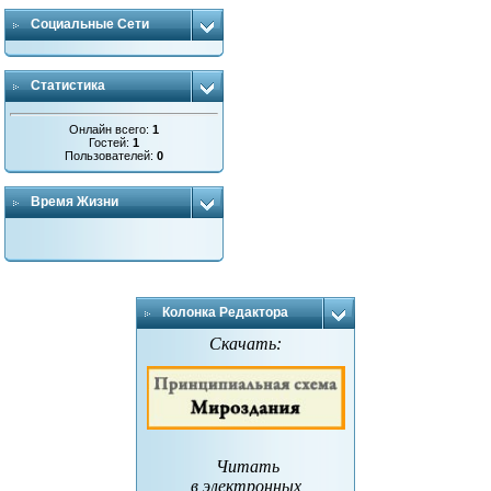
Социальные Сети
Статистика
Онлайн всего:
1
Гостей:
1
Пользователей:
0
Время Жизни
Колонка Редактора
Скачать:
Читать
в электронных