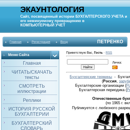
ЭКАУНТОЛОГИЯ
Сайт, посвященный истории
БУХГАЛТЕРСКОГО УЧЕТА
и
его неминуемому превращению в
КОМПЬЮТЕРНЫЙ
УЧЕТ
ПЕТРЕНКО
Главная
Регистрация
Вход
Приветствую Вас
,
Гость
·
RSS
Меню Сайта
Личка:
Главная
ЧИТАТЬ/СКАЧАТЬ
Бухгалтерские термины
- Бухгал
тексты
(
Россия
,
заруб
Бухгалтерские организации
(
Р
СМОТРЕТЬ
Бухгалтерская периодика
(
Р
иллюстрации
Отечественные бух
Реплики
(по 1965 г. вкл
Публикуется с любезного разре
ИСТОРИЯ РУССКОЙ
БУХГАЛТЕРИИ
БУХГАЛТЕРСКИЙ
СЛОВАРЬ