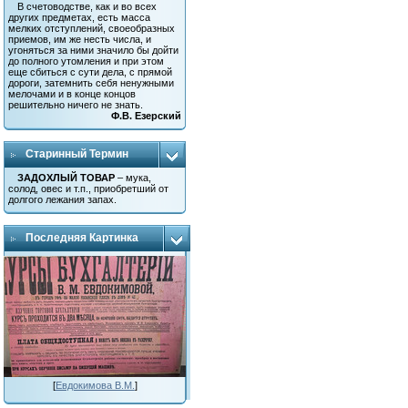
В счетоводстве, как и во всех
других предметах, есть масса
мелких отступлений, своеобразных
приемов, им же несть числа, и
угоняться за ними значило бы дойти
до полного утомления и при этом
еще сбиться с сути дела, с прямой
дороги, затемнить себя ненужными
мелочами и в конце концов
решительно ничего не знать.
Ф.В. Езерский
Старинный Термин
ЗАДОХЛЫЙ ТОВАР
– мука,
солод, овес и т.п., приобретший от
долгого лежания запах.
Последняя Картинка
[
Евдокимова В.М.
]