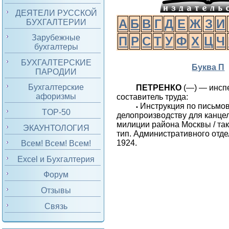
ДЕЯТЕЛИ РУССКОЙ
А
Б
В
Г
Д
Е
Ж
З
И
БУХГАЛТЕРИИ
Зарубежные
П
Р
С
Т
У
Ф
Х
Ц
Ч
бухгалтеры
БУХГАЛТЕРСКИЕ
Буква П
ПАРОДИИ
Бухгалтерские
ПЕТРЕНКО
(—) — инсп
афоризмы
составитель труда:
Инструкция по письмов
•
TOP-50
делопроизводству для канце
милиции района Москвы / так
ЭКАУНТОЛОГИЯ
тип. Административного отд
1924.
Всем! Всем! Всем!
Excel и Бухгалтерия
Форум
Отзывы
Связь