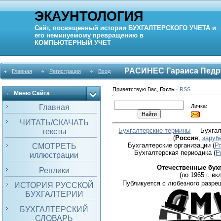
ЭКАУНТОЛОГИЯ
Сайт, посвященный истории
БУХГАЛТЕРСКОГО УЧЕТА
и
его неминуемому превращению в
КОМПЬЮТЕРНЫЙ
УЧЕТ
РАСИНЕС Гараиса Педр
Главная
Регистрация
Вход
Приветствую Вас
,
Гость
·
RSS
Меню Сайта
Личка:
Главная
ЧИТАТЬ/СКАЧАТЬ
Бухгалтерские термины
- Бухгал
тексты
(
Россия
,
заруб
Бухгалтерские организации
(
Р
СМОТРЕТЬ
Бухгалтерская периодика
(
Р
иллюстрации
Отечественные бух
Реплики
(по 1965 г. вкл
Публикуется с любезного разре
ИСТОРИЯ РУССКОЙ
БУХГАЛТЕРИИ
БУХГАЛТЕРСКИЙ
СЛОВАРЬ