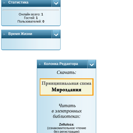
Статистика
Онлайн всего:
1
Гостей:
1
Пользователей:
0
Время Жизни
Колонка Редактора
Скачать:
Читать
в электронных
библиотеках
:
Zelluloza
:
(ознакомительное чтение
без регистрации)