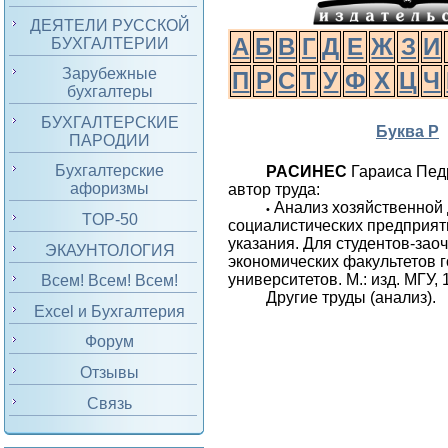
ДЕЯТЕЛИ РУССКОЙ
А
Б
В
Г
Д
Е
Ж
З
И
БУХГАЛТЕРИИ
Зарубежные
П
Р
С
Т
У
Ф
Х
Ц
Ч
бухгалтеры
БУХГАЛТЕРСКИЕ
Буква Р
ПАРОДИИ
Бухгалтерские
РАСИНЕС
Гараиса Пед
афоризмы
автор труда:
Анализ хозяйственной
•
TOP-50
социалистических предприят
указания. Для студентов-зао
ЭКАУНТОЛОГИЯ
экономических факультетов 
университетов. М.: изд. МГУ, 
Всем! Всем! Всем!
Другие труды (анализ).
Excel и Бухгалтерия
Форум
Отзывы
Связь