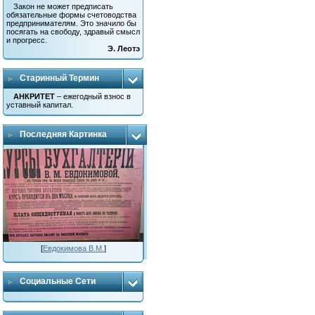
Закон не может предписать
обязательные формы счетоводства
предпринимателям. Это значило бы
посягать на свободу, здравый смысл
и прогресс.
Э. Леотэ
Старинный Термин
АНКРИТЕТ
– ежегодный взнос в
уставный капитал.
Последняя Картинка
[
Евдокимова В.М.
]
Социальные Сети