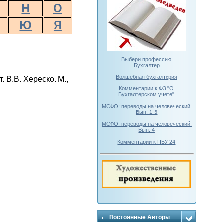
Н
О
Ю
Я
Выбери профессию
Бухгалтер
Волшебная бухгалтерия
 В.В. Хереско. М.,
Комментарии к ФЗ "О
Бухгалтерском учете"
МСФО: переводы на человеческий.
Вып. 1-3
МСФО: переводы на человеческий.
Вып. 4
Комментарии к ПБУ 24
Постоянные Авторы