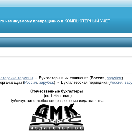
его неминуемому превращению в
КОМПЬЮТЕРНЫЙ
УЧЕТ
алтерские термины
- Бухгалтеры и их сочинения (
Россия
,
зарубеж
)
 организации
(
Россия
,
зарубеж
)
- Бухгалтерская периодика
(
Россия
,
зар
Отечественные бухгалтеры
(по 1965 г. вкл.)
Публикуется с любезного разрешения издательства