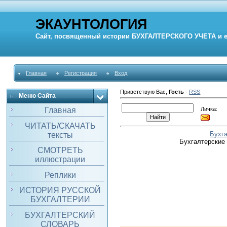
ЭКАУНТОЛОГИЯ
Сайт, посвященный истории
БУХГАЛТЕРСКОГО УЧЕТА
и 
Главная
Регистрация
Вход
Приветствую Вас
,
Гость
·
RSS
Меню Сайта
Личка:
Главная
ЧИТАТЬ/СКАЧАТЬ
Бухг
тексты
Бухгалтерские
СМОТРЕТЬ
иллюстрации
Реплики
ИСТОРИЯ РУССКОЙ
БУХГАЛТЕРИИ
БУХГАЛТЕРСКИЙ
СЛОВАРЬ