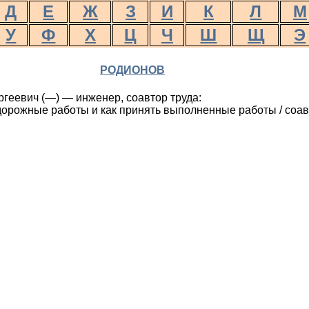
Д
Е
Ж
З
И
К
Л
М
У
Ф
Х
Ц
Ч
Ш
Щ
Э
РОДИОНОВ
геевич (—) — инженер, соавтор труда:
дорожные работы и как принять выполненные работы / соавт.