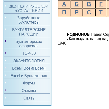
А
Б
В
Г
ДЕЯТЕЛИ РУССКОЙ
БУХГАЛТЕРИИ
П
Р
С
Т
Зарубежные
бухгалтеры
БУХГАЛТЕРСКИЕ
ПАРОДИИ
РОДИОНОВ
Павел Сер
Как выдать наряд на 
•
Бухгалтерские
1940.
афоризмы
TOP-50
ЭКАУНТОЛОГИЯ
Всем! Всем! Всем!
Excel и Бухгалтерия
Форум
Отзывы
Связь