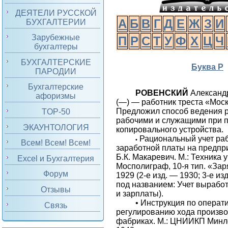
ДЕЯТЕЛИ РУССКОЙ
А
Б
В
Г
Д
Е
Ж
З
И
БУХГАЛТЕРИИ
Зарубежные
П
Р
С
Т
У
Ф
Х
Ц
Ч
бухгалтеры
БУХГАЛТЕРСКИЕ
Буква Р
ПАРОДИИ
Бухгалтерские
РОВЕНСКИЙ
Александ
афоризмы
(—) — работник треста «Моск
Предложил способ ведения р
TOP-50
рабочими и служащими при 
ЭКАУНТОЛОГИЯ
копировального устройства.
Рациональный учет ра
•
Всем! Всем! Всем!
заработной платы на предпри
Б.К. Макаревич. М.: Техника 
Excel и Бухгалтерия
Мосполиграф, 10-я тип. «За
Форум
1929 (2-е изд. — 1930; 3-е изд
под названием: Учет выработ
Отзывы
и зарплаты).
•
Инструкция по операт
Связь
регулированию хода произво
фабриках. М.: ЦНИИКП Минл