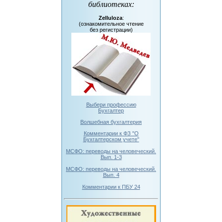
библиотеках
:
Zelluloza
:
(ознакомительное чтение
без регистрации)
Выбери профессию
Бухгалтер
Волшебная бухгалтерия
Комментарии к ФЗ "О
Бухгалтерском учете"
МСФО: переводы на человеческий.
Вып. 1-3
МСФО: переводы на человеческий.
Вып. 4
Комментарии к ПБУ 24