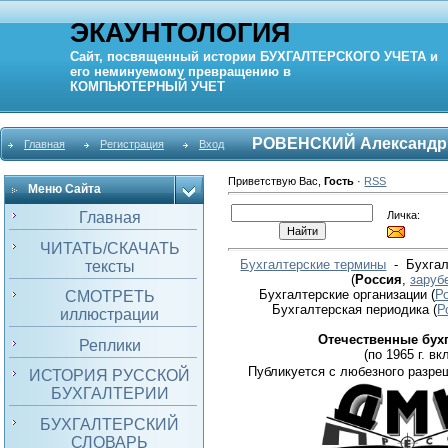
ЭКАУНТОЛОГИЯ
Сайт, посвященный истории
БУХГАЛТЕРСКОГО УЧЕТА
и
его неминуемому превращению в
КОМПЬЮТЕРНЫЙ
УЧЕТ
РОВЕНСКИЙ Александр
Главная
Регистрация
Вход
Приветствую Вас
,
Гость
·
RSS
Меню Сайта
Личка:
Главная
ЧИТАТЬ/СКАЧАТЬ
Бухгалтерские термины
- Бухгал
тексты
(
Россия
,
заруб
Бухгалтерские организации
(
Р
СМОТРЕТЬ
Бухгалтерская периодика
(
Р
иллюстрации
Отечественные бух
Реплики
(по 1965 г. вкл
Публикуется с любезного разре
ИСТОРИЯ РУССКОЙ
БУХГАЛТЕРИИ
БУХГАЛТЕРСКИЙ
СЛОВАРЬ