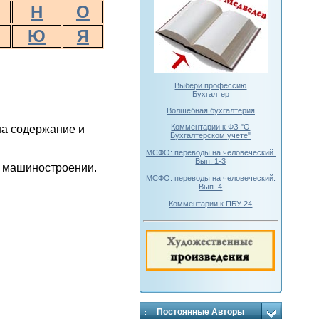
Н
О
Ю
Я
Выбери профессию
.
Бухгалтер
Волшебная бухгалтерия
Комментарии к ФЗ "О
на содержание и
Бухгалтерском учете"
МСФО: переводы на человеческий.
Вып. 1-3
в машиностроении.
МСФО: переводы на человеческий.
Вып. 4
Комментарии к ПБУ 24
Постоянные Авторы