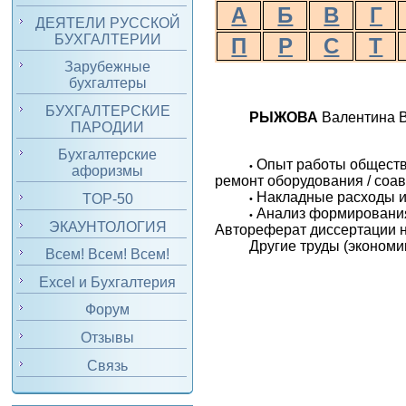
А
Б
В
Г
ДЕЯТЕЛИ РУССКОЙ
БУХГАЛТЕРИИ
П
Р
С
Т
Зарубежные
бухгалтеры
БУХГАЛТЕРСКИЕ
РЫЖОВА
Валентина В
ПАРОДИИ
Бухгалтерские
Опыт работы обществ
•
афоризмы
ремонт оборудования / соавт
Накладные расходы и 
TOP-50
•
Анализ формирования
•
ЭКАУНТОЛОГИЯ
Автореферат диссертации на
Другие труды (экономик
Всем! Всем! Всем!
Excel и Бухгалтерия
Форум
Отзывы
Связь