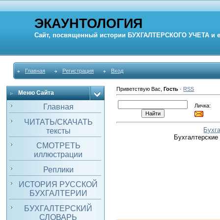
ЭКАУНТОЛОГИЯ
Сайт, посвященный истории
БУХГАЛТЕРСКОГО УЧЕТА
и 
Главная
Регистрация
Вход
Приветствую Вас
,
Гость
·
RSS
Меню Сайта
Личка:
Главная
ЧИТАТЬ/СКАЧАТЬ
Бухг
тексты
Бухгалтерские
СМОТРЕТЬ
иллюстрации
Реплики
ИСТОРИЯ РУССКОЙ
БУХГАЛТЕРИИ
БУХГАЛТЕРСКИЙ
СЛОВАРЬ