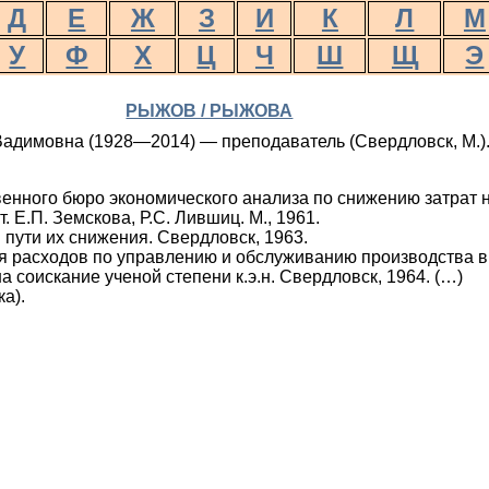
Д
Е
Ж
З
И
К
Л
М
У
Ф
Х
Ц
Ч
Ш
Щ
Э
РЫЖОВ / РЫЖОВА
адимовна (1928—2014) — преподаватель (Свердловск, М.)
енного бюро экономического анализа по снижению затрат 
. Е.П. Земскова, Р.С. Лившиц. М., 1961.
пути их снижения. Свердловск, 1963.
 расходов по управлению и обслуживанию производства 
 соискание ученой степени к.э.н. Свердловск, 1964. (…)
а).