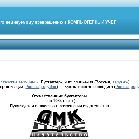
его неминуемому превращению в
КОМПЬЮТЕРНЫЙ
УЧЕТ
алтерские термины
- Бухгалтеры и их сочинения (
Россия
,
зарубеж
)
 организации
(
Россия
,
зарубеж
)
- Бухгалтерская периодика
(
Россия
,
зар
Отечественные бухгалтеры
(по 1965 г. вкл.)
Публикуется с любезного разрешения издательства