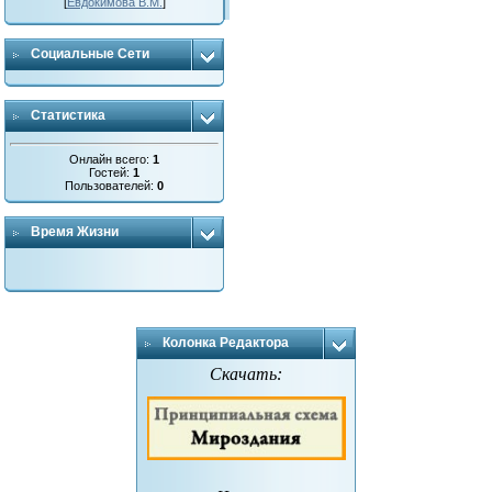
[
Евдокимова В.М.
]
Социальные Сети
Статистика
Онлайн всего:
1
Гостей:
1
Пользователей:
0
Время Жизни
Колонка Редактора
Скачать: