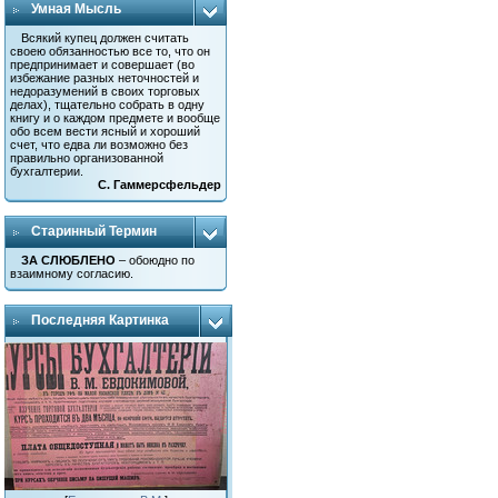
Умная Мысль
Всякий купец должен считать
своею обязанностью все то, что он
предпринимает и совершает (во
избежание разных неточностей и
недоразумений в своих торговых
делах), тщательно собрать в одну
книгу и о каждом предмете и вообще
обо всем вести ясный и хороший
счет, что едва ли возможно без
правильно организованной
бухгалтерии.
С. Гаммерсфельдер
Старинный Термин
ЗА СЛЮБЛЕНО
– обоюдно по
взаимному согласию.
Последняя Картинка