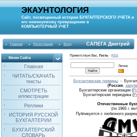
ЭКАУНТОЛОГИЯ
Сайт, посвященный истории
БУХГАЛТЕРСКОГО УЧЕТА
и
его неминуемому превращению в
КОМПЬЮТЕРНЫЙ
УЧЕТ
САПЕГА Дмитрий
Главная
Регистрация
Вход
Приветствую Вас
,
Гость
·
RSS
Меню Сайта
Личка:
Главная
ЧИТАТЬ/СКАЧАТЬ
Бухгалтерские термины
- Бухгал
тексты
(
Россия
,
заруб
Бухгалтерские организации
(
Р
СМОТРЕТЬ
Бухгалтерская периодика
(
Р
иллюстрации
Отечественные бух
Реплики
(по 1965 г. вкл
Публикуется с любезного разре
ИСТОРИЯ РУССКОЙ
БУХГАЛТЕРИИ
БУХГАЛТЕРСКИЙ
СЛОВАРЬ