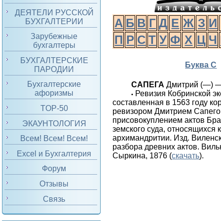
ДЕЯТЕЛИ РУССКОЙ
А
Б
В
Г
Д
Е
Ж
З
И
БУХГАЛТЕРИИ
Зарубежные
П
Р
С
Т
У
Ф
Х
Ц
Ч
бухгалтеры
БУХГАЛТЕРСКИЕ
Буква С
ПАРОДИИ
Бухгалтерские
САПЕГА
Дмитрий (—) — 
афоризмы
Ревизия Кобринской э
•
составленная в 1563 году к
TOP-50
ревизором Дмитрием Сапего
присовокуплением актов Бра
ЭКАУНТОЛОГИЯ
земского суда, относящихся 
архимандритии. Изд. Виленс
Всем! Всем! Всем!
разбора древних актов. Вильна
Excel и Бухгалтерия
Сыркина, 1876 (
скачать
).
Форум
Отзывы
Связь