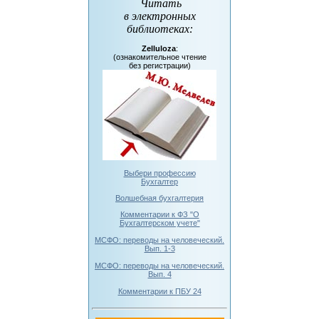
Читать
в электронных
библиотеках
:
Zelluloza
:
(ознакомительное чтение
без регистрации)
Выбери профессию
Бухгалтер
Волшебная бухгалтерия
Комментарии к ФЗ "О
Бухгалтерском учете"
МСФО: переводы на человеческий.
Вып. 1-3
МСФО: переводы на человеческий.
Вып. 4
Комментарии к ПБУ 24