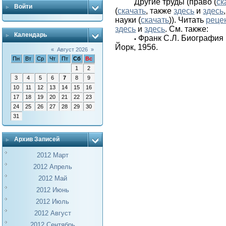
Другие труды (право (
ск
Войти
(
скачать
, также
здесь
и
здесь
науки (
скачать
)). Читать
реце
здесь
и
здесь
. См. также:
Календарь
Франк С.Л. Биография 
•
Йорк, 1956.
«
Август 2026
»
Пн
Вт
Ср
Чт
Пт
Сб
Вс
1
2
3
4
5
6
7
8
9
10
11
12
13
14
15
16
17
18
19
20
21
22
23
24
25
26
27
28
29
30
31
Архив Записей
2012 Март
2012 Апрель
2012 Май
2012 Июнь
2012 Июль
2012 Август
2012 Сентябрь