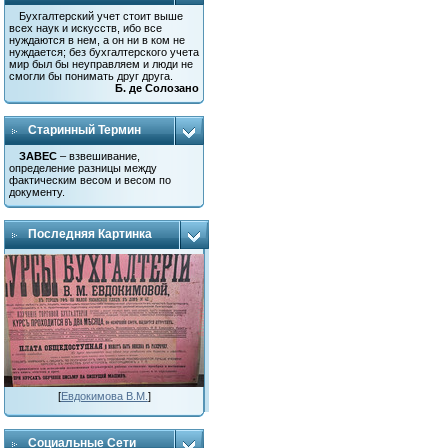
Бухгалтерский учет стоит выше
всех наук и искусств, ибо все
нуждаются в нем, а он ни в ком не
нуждается; без бухгалтерского учета
мир был бы неуправляем и люди не
смогли бы понимать друг друга.
Б. де Солозано
Старинный Термин
ЗАВЕС
– взвешивание,
определение разницы между
фактическим весом и весом по
документу.
Последняя Картинка
[
Евдокимова В.М.
]
Социальные Сети