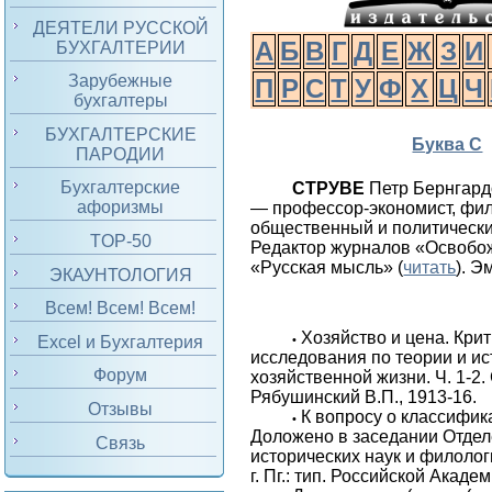
ДЕЯТЕЛИ РУССКОЙ
А
Б
В
Г
Д
Е
Ж
З
И
БУХГАЛТЕРИИ
Зарубежные
П
Р
С
Т
У
Ф
Х
Ц
Ч
бухгалтеры
БУХГАЛТЕРСКИЕ
Буква С
ПАРОДИИ
Бухгалтерские
СТРУВЕ
Петр Бернгард
афоризмы
— профессор-экономист, фи
общественный и политический
TOP-50
Редактор журналов «Освобо
«Русская мысль» (
читать
). Э
ЭКАУНТОЛОГИЯ
Всем! Всем! Всем!
Хозяйство и цена. Кри
•
Excel и Бухгалтерия
исследования по теории и и
Форум
хозяйственной жизни. Ч. 1-2. 
Рябушинский В.П., 1913-16.
Отзывы
К вопросу о классифик
•
Доложено в заседании Отде
Связь
исторических наук и филолог
г. Пг.: тип. Российской Акаде