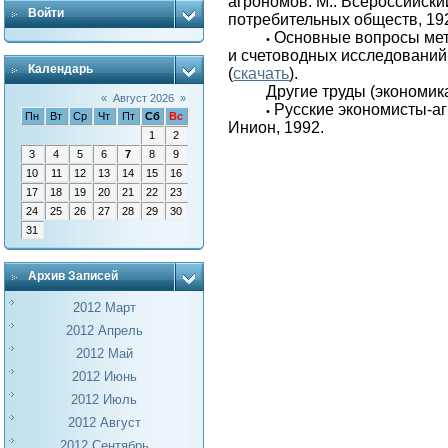
агрономов. М.: Всероссийски
Войти
потребительных обществ, 19
Основные вопросы ме
•
и счетоводных исследований
Календарь
(
скачать
).
Другие труды (экономика
«
Август 2026
»
Русские экономисты-аг
•
Пн
Вт
Ср
Чт
Пт
Сб
Вс
Инион, 1992.
1
2
3
4
5
6
7
8
9
10
11
12
13
14
15
16
17
18
19
20
21
22
23
24
25
26
27
28
29
30
31
Архив Записей
2012 Март
2012 Апрель
2012 Май
2012 Июнь
2012 Июль
2012 Август
2012 Сентябрь