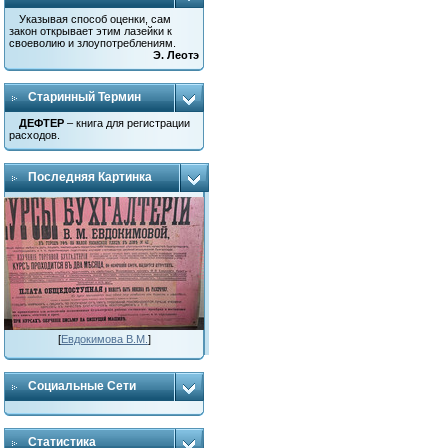
Указывая способ оценки, сам
закон открывает этим лазейки к
своеволию и злоупотреблениям.
Э. Леотэ
Старинный Термин
ДЕФТЕР
– книга для регистрации
расходов.
Последняя Картинка
[
Евдокимова В.М.
]
Социальные Сети
Статистика