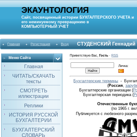
ЭКАУНТОЛОГИЯ
Сайт, посвященный истории
БУХГАЛТЕРСКОГО УЧЕТА
и
его неминуемому превращению в
КОМПЬЮТЕРНЫЙ
УЧЕТ
СТУДЕНСКИЙ Геннадий 
Главная
Регистрация
Вход
Приветствую Вас
,
Гость
·
RSS
Меню Сайта
Личка:
Главная
ЧИТАТЬ/СКАЧАТЬ
Бухгалтерские термины
- Бухгал
тексты
(
Россия
,
заруб
Бухгалтерские организации
(
Р
СМОТРЕТЬ
Бухгалтерская периодика
(
Р
иллюстрации
Отечественные бух
Реплики
(по 1965 г. вкл
Публикуется с любезного разре
ИСТОРИЯ РУССКОЙ
БУХГАЛТЕРИИ
БУХГАЛТЕРСКИЙ
СЛОВАРЬ