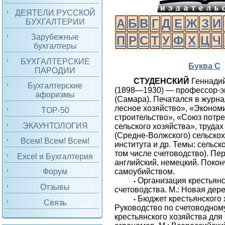
ДЕЯТЕЛИ РУССКОЙ
А
Б
В
Г
Д
Е
Ж
З
И
БУХГАЛТЕРИИ
Зарубежные
П
Р
С
Т
У
Ф
Х
Ц
Ч
бухгалтеры
БУХГАЛТЕРСКИЕ
Буква С
ПАРОДИИ
СТУДЕНСКИЙ
Геннадий
Бухгалтерские
(1898—1930) — профессор-э
афоризмы
(Самара). Печатался в журна
лесное ­хозяйство», «Эконом
TOP-50
строительство», «Союз потр
ЭКАУНТОЛОГИЯ
сельского хозяйства», труда
(Средне-Волжского) сельско
Всем! Всем! Всем!
института и др. Темы: сельск
том числе счетоводство). Пе
Excel и Бухгалтерия
английский, немецкий. Поко
самоубийством.
Форум
Организация крестьянс
•
Отзывы
счетоводства. М.: Новая дере
Бюджет крестьянского 
•
Связь
Руководство по счетоводном
крестьянского хозяйства для