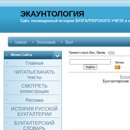
ЭКАУНТОЛОГИЯ
Сайт, посвященный истории
БУХГАЛТЕРСКОГО УЧЕТА
и 
Главная
Регистрация
Вход
Приветствую Вас
,
Гость
·
RSS
Меню Сайта
Личка:
Главная
ЧИТАТЬ/СКАЧАТЬ
Бухг
тексты
Бухгалтерские
СМОТРЕТЬ
иллюстрации
Реплики
ИСТОРИЯ РУССКОЙ
БУХГАЛТЕРИИ
БУХГАЛТЕРСКИЙ
СЛОВАРЬ