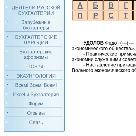
А
Б
В
Г
ДЕЯТЕЛИ РУССКОЙ
БУХГАЛТЕРИИ
П
Р
С
Т
Зарубежные
бухгалтеры
БУХГАЛТЕРСКИЕ
ПАРОДИИ
УДОЛОВ
Федот (—) — 
экономического общества».
Бухгалтерские
Практические примеч
•
афоризмы
экономии служащими советам
Наставление прикащик
•
TOP-50
Вольного экономического об
ЭКАУНТОЛОГИЯ
Всем! Всем! Всем!
Excel и Бухгалтерия
Форум
Отзывы
Связь