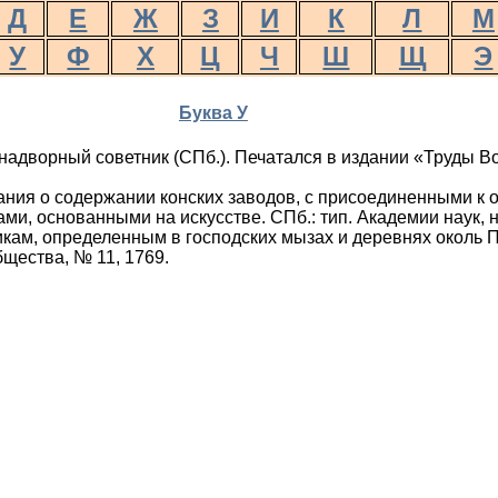
Д
Е
Ж
З
И
К
Л
М
У
Ф
Х
Ц
Ч
Ш
Щ
Э
Буква У
надворный советник (СПб.). Печатался в издании «Труды В
ания о содержании конских заводов, с присоединенными к 
и, основанными на искусстве. СПб.: тип. Академии наук, н
ам, определенным в господских мызах и деревнях околь Пе
щества, № 11, 1769.