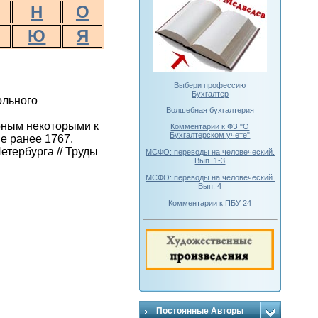
Н
О
Ю
Я
Выбери профессию
Бухгалтер
ольного
Волшебная бухгалтерия
оным некоторыми к
Комментарии к ФЗ "О
Бухгалтерском учете"
е ранее 1767.
тербурга // Труды
МСФО: переводы на человеческий.
Вып. 1-3
МСФО: переводы на человеческий.
Вып. 4
Комментарии к ПБУ 24
Постоянные Авторы