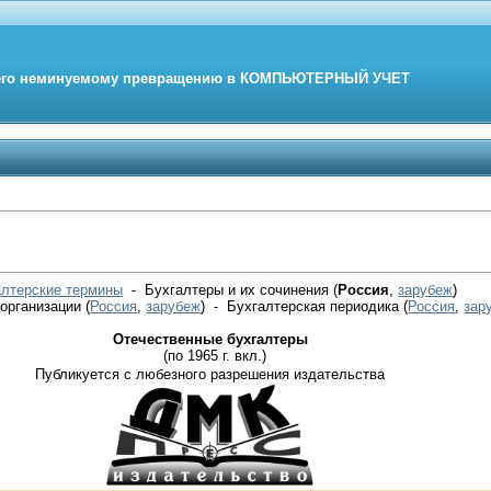
его неминуемому превращению в
КОМПЬЮТЕРНЫЙ
УЧЕТ
алтерские термины
- Бухгалтеры и их сочинения (
Россия
,
зарубеж
)
 организации
(
Россия
,
зарубеж
)
- Бухгалтерская периодика
(
Россия
,
зар
Отечественные бухгалтеры
(по 1965 г. вкл.)
Публикуется с любезного разрешения издательства