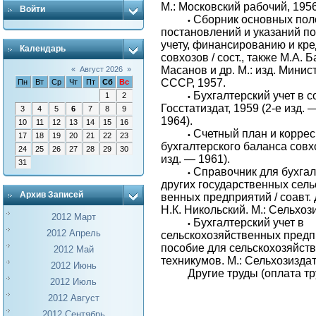
М.: Московский рабочий, 1956
Войти
Сборник основных пол
•
постановлений и указаний по
учету, финансированию и кр
Календарь
совхозов / сост., также М.А. 
Масанов и др. М.: изд. Мини
«
Август 2026
»
СССР, 1957.
Пн
Вт
Ср
Чт
Пт
Сб
Вс
Бухгалтерский учет в с
1
2
•
Госстатиздат, 1959 (2-е изд. 
3
4
5
6
7
8
9
1964).
10
11
12
13
14
15
16
Счетный план и корре
•
17
18
19
20
21
22
23
бухгалтерского баланса совхо
24
25
26
27
28
29
30
изд. — 1961).
31
Справочник для бухгал
•
других государственных сель
Архив Записей
венных предприятий / соавт. 
Н.К. Никольский. М.: Сельхози
2012 Март
Бухгалтерский учет в
•
2012 Апрель
сельскохозяйственных предп
пособие для сельскохозяйст
2012 Май
техникумов. М.: Сельхозиздат, 
2012 Июнь
Другие труды (оплата тр
2012 Июль
2012 Август
2012 Сентябрь