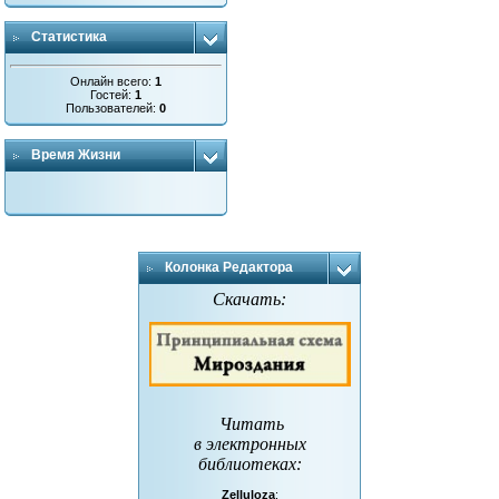
Статистика
Онлайн всего:
1
Гостей:
1
Пользователей:
0
Время Жизни
Колонка Редактора
Скачать:
Читать
в электронных
библиотеках
:
Zelluloza
: