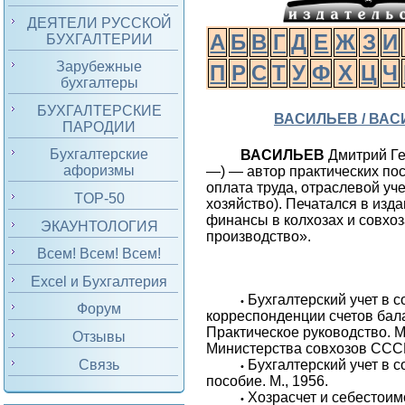
ДЕЯТЕЛИ РУССКОЙ
А
Б
В
Г
Д
Е
Ж
З
И
БУХГАЛТЕРИИ
Зарубежные
П
Р
С
Т
У
Ф
Х
Ц
Ч
бухгалтеры
БУХГАЛТЕРСКИЕ
ВАСИЛЬЕВ / ВА
ПАРОДИИ
Бухгалтерские
ВАСИЛЬЕВ
Дмитрий Ге
афоризмы
—) — автор практических пос
оплата труда, отраслевой уче
TOP-50
хозяйство). Печатался в изда
финансы в колхозах и совхо
ЭКАУНТОЛОГИЯ
производство».
Всем! Всем! Всем!
Excel и Бухгалтерия
Бухгалтерский учет в 
•
Форум
корреспонденции счетов бал
Практическое руководство. М.
Отзывы
Министерства совхозов СССР
Связь
Бухгалтерский учет в с
•
пособие. М., 1956.
Хозрасчет и себестоимо
•