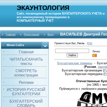
ЭКАУНТОЛОГИЯ
Сайт, посвященный истории
БУХГАЛТЕРСКОГО УЧЕТА
и
его неминуемому превращению в
КОМПЬЮТЕРНЫЙ
УЧЕТ
ВАСИЛЬЕВ Дмитрий Гео
Главная
Регистрация
Вход
Приветствую Вас
,
Гость
·
RSS
Меню Сайта
Личка:
Главная
ЧИТАТЬ/СКАЧАТЬ
Бухгалтерские термины
- Бухгал
тексты
(
Россия
,
заруб
Бухгалтерские организации
(
Р
СМОТРЕТЬ
Бухгалтерская периодика
(
Р
иллюстрации
Отечественные бух
Реплики
(по 1965 г. вкл
Публикуется с любезного разре
ИСТОРИЯ РУССКОЙ
БУХГАЛТЕРИИ
БУХГАЛТЕРСКИЙ
СЛОВАРЬ