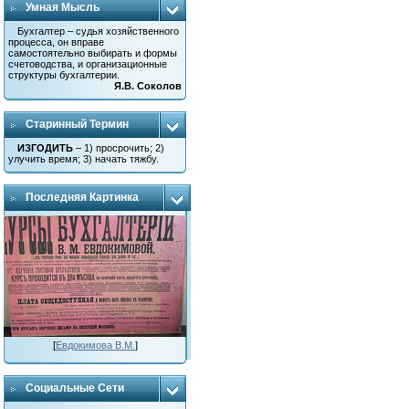
Умная Мысль
Бухгалтер – судья хозяйственного
процесса, он вправе
самостоятельно выбирать и формы
счетоводства, и организационные
структуры бухгалтерии.
Я.В. Соколов
Старинный Термин
ИЗГОДИТЬ
– 1) просрочить; 2)
улучить время; 3) начать тяжбу.
Последняя Картинка
[
Евдокимова В.М.
]
Социальные Сети