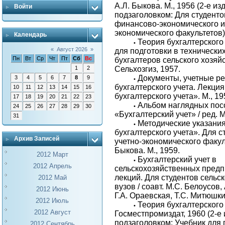
А.Л. Быкова. М., 1956 (2-е из
Войти
подзаголовком: Для студентов 
финансово-экономического и к
экономического факультетов)
Календарь
Теория бухгалтерского 
•
«
Август 2026
»
для подготовки в технически
Пн
Вт
Ср
Чт
Пт
Сб
Вс
бухгалтеров сельского хозяйст
1
2
Сельхозгиз, 1957.
Документы, учетные р
3
4
5
6
7
8
9
•
бухгалтерского учета. Лекция
10
11
12
13
14
15
16
бухгалтерского учета». М., 19
17
18
19
20
21
22
23
Альбом наглядных посо
24
25
26
27
28
29
30
•
«Бухгалтерский учет» / ред. М
31
Методические указания
•
бухгалтерского учета». Для ст
Архив Записей
учетно-экономического факуль
Быкова. М., 1959.
2012 Март
Бухгалтерский учет в
•
2012 Апрель
сельскохозяйственных предп
лекций. Для студентов сельс
2012 Май
вузов / соавт. М.С. Белоусов,
2012 Июнь
Г.А. Ораевская, Т.С. Митюшкин
2012 Июль
Теория бухгалтерского 
•
2012 Август
Госместпромиздат, 1960 (2-е 
подзаголовком: Учебник для 
2012 Сентябрь