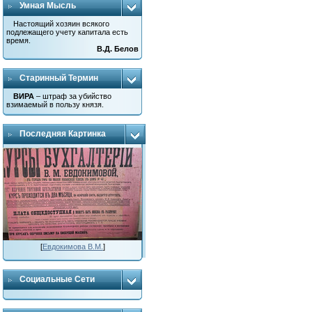
Умная Мысль
Настоящий хозяин всякого
подлежащего учету капитала есть
время.
В.Д. Белов
Старинный Термин
ВИРА
– штраф за убийство
взимаемый в пользу князя.
Последняя Картинка
[
Евдокимова В.М.
]
Социальные Сети