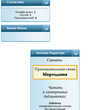
Статистика
Онлайн всего:
1
Гостей:
1
Пользователей:
0
Время Жизни
Колонка Редактора
Скачать:
Читать
в электронных
библиотеках
:
Zelluloza
:
(ознакомительное чтение
без регистрации)