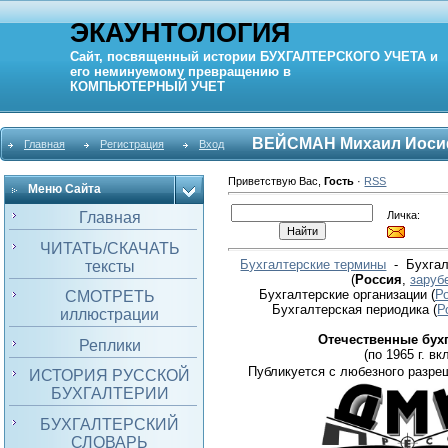
ЭКАУНТОЛОГИЯ
Сайт, посвященный истории
БУХГАЛТЕРСКОГО УЧЕТА
и
его неминуемому превращению в
КОМПЬЮТЕРНЫЙ
УЧЕТ
ВЕЙСМАН Михаил Иоси
Главная
Регистрация
Вход
Приветствую Вас
,
Гость
·
RSS
Меню Сайта
Личка:
Главная
ЧИТАТЬ/СКАЧАТЬ
Бухгалтерские термины
- Бухгал
тексты
(
Россия
,
заруб
Бухгалтерские организации
(
Р
СМОТРЕТЬ
Бухгалтерская периодика
(
Р
иллюстрации
Отечественные бух
Реплики
(по 1965 г. вкл
Публикуется с любезного разре
ИСТОРИЯ РУССКОЙ
БУХГАЛТЕРИИ
БУХГАЛТЕРСКИЙ
СЛОВАРЬ