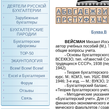
ДЕЯТЕЛИ РУССКОЙ
А
Б
В
Г
Д
Е
Ж
З
И
БУХГАЛТЕРИИ
Зарубежные
П
Р
С
Т
У
Ф
Х
Ц
Ч
бухгалтеры
БУХГАЛТЕРСКИЕ
Буква В
ПАРОДИИ
Бухгалтерские
ВЕЙСМАН
Михаил Иос
афоризмы
автор учебных пособий (М.). 
общие вопросы учета.
TOP-50
Основы бухгалтерского 
•
ВСЕККЗО, тип. «Известий Со
ЭКАУНТОЛОГИЯ
трудящихся СССР», 1938 (пе
1942).
Всем! Всем! Всем!
Теория бухгалтерского 
•
Excel и Бухгалтерия
курс. М.: КОИЗ, тип. УШС ВМС
1946; 3-е изд. — М.: ВУКЗО, 1
Форум
Бухгалтерский баланс.
•
«Теория бухгалтерского учета
Отзывы
Методические указания
•
Связь
«Бухгалтерский учет». Для с
финансово-экономического и 
ми­че­ского факультетов / соа