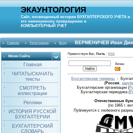
ЭКАУНТОЛОГИЯ
Сайт, посвященный истории
БУХГАЛТЕРСКОГО УЧЕТА
и
его неминуемому превращению в
КОМПЬЮТЕРНЫЙ
УЧЕТ
ВЕРМЕНИЧЕВ Иван Дми
Главная
Регистрация
Вход
Приветствую Вас
,
Гость
·
RSS
Меню Сайта
Личка:
Главная
ЧИТАТЬ/СКАЧАТЬ
Бухгалтерские термины
- Бухгал
тексты
(
Россия
,
заруб
Бухгалтерские организации
(
Р
СМОТРЕТЬ
Бухгалтерская периодика
(
Р
иллюстрации
Отечественные бух
Реплики
(по 1965 г. вкл
Публикуется с любезного разре
ИСТОРИЯ РУССКОЙ
БУХГАЛТЕРИИ
БУХГАЛТЕРСКИЙ
СЛОВАРЬ