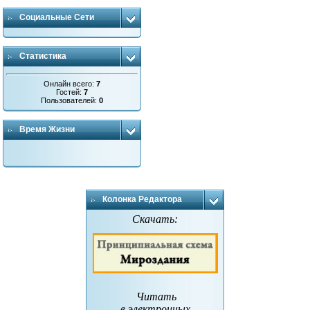
Социальные Сети
Статистика
Онлайн всего:
7
Гостей:
7
Пользователей:
0
Время Жизни
Колонка Редактора
Скачать:
Читать
в электронных