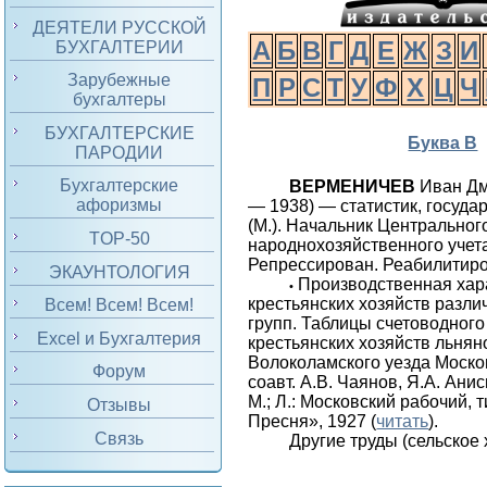
ДЕЯТЕЛИ РУССКОЙ
А
Б
В
Г
Д
Е
Ж
З
И
БУХГАЛТЕРИИ
Зарубежные
П
Р
С
Т
У
Ф
Х
Ц
Ч
бухгалтеры
БУХГАЛТЕРСКИЕ
Буква В
ПАРОДИИ
Бухгалтерские
ВЕРМЕНИЧЕВ
Иван Д
афоризмы
— 1938) — статистик, госуда
(М.). Начальник Центральног
TOP-50
народнохозяйственного учета
Репрессирован. Реабилитиров
ЭКАУНТОЛОГИЯ
Производственная хар
•
крестьянских хозяйств разл
Всем! Всем! Всем!
групп. Таблицы счетоводного
Excel и Бухгалтерия
крестьянских хозяйств льнян
Волоколамского уезда Москов
Форум
соавт. А.В. Чаянов, Я.А. Ани
М.; Л.: Московский рабочий, 
Отзывы
Пресня», 1927 (
читать
).
Связь
Другие труды (сельское 