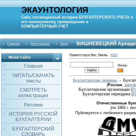
ЭКАУНТОЛОГИЯ
Сайт, посвященный истории
БУХГАЛТЕРСКОГО УЧЕТА
и
его неминуемому превращению в
КОМПЬЮТЕРНЫЙ
УЧЕТ
ВИШНЕВЕЦКИЙ Аркади
Главная
Регистрация
Вход
Приветствую Вас
,
Гость
·
RSS
Меню Сайта
Личка:
Главная
ЧИТАТЬ/СКАЧАТЬ
Бухгалтерские термины
- Бухгал
тексты
(
Россия
,
заруб
Бухгалтерские организации
(
Р
СМОТРЕТЬ
Бухгалтерская периодика
(
Р
иллюстрации
Отечественные бух
Реплики
(по 1965 г. вкл
Публикуется с любезного разре
ИСТОРИЯ РУССКОЙ
БУХГАЛТЕРИИ
БУХГАЛТЕРСКИЙ
СЛОВАРЬ