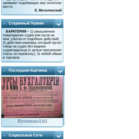
занимает подобающее ему почетное
место.
Е. Могиленский
Старинный Термин
БАРАТЕРИЯ
– 1) умышленное
повреждение судна или груза на
нем; убытки от подобных действий;
2) действия шкипера, который грузит
товар на судно без ведома
судовладельца (с целью присвоения
платы за перевозку); 3) любой обман
в торговле.
Последняя Картинка
[
Евдокимова В.М.
]
Социальные Сети