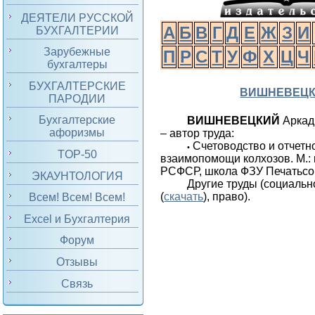
ДЕЯТЕЛИ РУССКОЙ
А
Б
В
Г
Д
Е
Ж
З
И
БУХГАЛТЕРИИ
Зарубежные
П
Р
С
Т
У
Ф
Х
Ц
Ч
бухгалтеры
БУХГАЛТЕРСКИЕ
ВИШНЕВЕЦ
ПАРОДИИ
Бухгалтерские
ВИШНЕВЕЦКИЙ
Аркад
афоризмы
– автор труда:
Счетоводство и отчетн
•
TOP-50
взаимопомощи колхозов. М.:
РСФСР, школа ФЗУ Печатьсою
ЭКАУНТОЛОГИЯ
Другие труды (социальн
(
скачать
), право).
Всем! Всем! Всем!
Excel и Бухгалтерия
Форум
Отзывы
Связь