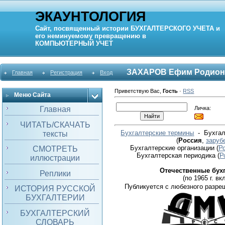
ЭКАУНТОЛОГИЯ
Сайт, посвященный истории
БУХГАЛТЕРСКОГО УЧЕТА
и
его неминуемому превращению в
КОМПЬЮТЕРНЫЙ
УЧЕТ
ЗАХАРОВ Ефим Родион
Главная
Регистрация
Вход
Приветствую Вас
,
Гость
·
RSS
Меню Сайта
Личка:
Главная
ЧИТАТЬ/СКАЧАТЬ
Бухгалтерские термины
- Бухгал
тексты
(
Россия
,
заруб
Бухгалтерские организации
(
Р
СМОТРЕТЬ
Бухгалтерская периодика
(
Р
иллюстрации
Отечественные бух
Реплики
(по 1965 г. вкл
Публикуется с любезного разре
ИСТОРИЯ РУССКОЙ
БУХГАЛТЕРИИ
БУХГАЛТЕРСКИЙ
СЛОВАРЬ