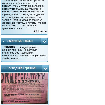
Если мы не оцениваем прироста
лягушек у себя в пруду, то не
потому, что мы этого не желаем, а
потому что оценка их имению не
нужна, точно так же как некоторые
французские хозяева, разводящие
их и следящие за ценами на этот
товар в Париже, делают это не из
любви к искусству, а потому что для
их хозяйств это специальная
доходная статья.
А.Р. Ниппа
Старинный Термин
ТОЛОКА
– 1) вид барщины,
обычно спешной, на которую
сгонялось все население
помещичьего имения; 2) порча поля,
хлеба скотом.
Последняя Картинка