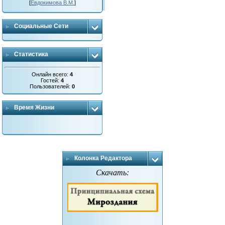
[
Евдокимова В.М.
]
Социальные Сети
Статистика
Онлайн всего:
4
Гостей:
4
Пользователей:
0
Время Жизни
Колонка Редактора
Скачать: