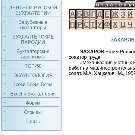
ДЕЯТЕЛИ РУССКОЙ
А
Б
В
Г
Д
Е
Ж
З
И
БУХГАЛТЕРИИ
Зарубежные
П
Р
С
Т
У
Ф
Х
Ц
Ч
бухгалтеры
БУХГАЛТЕРСКИЕ
ЗАХАРОВ
ПАРОДИИ
Бухгалтерские
ЗАХАРОВ
Ефим Родион
афоризмы
соавтор труда:
Механизация учетных 
•
TOP-50
работ на машиностроительны
соавт. М.А. Хацкевич. М., 195
ЭКАУНТОЛОГИЯ
Всем! Всем! Всем!
Excel и Бухгалтерия
Форум
Отзывы
Связь