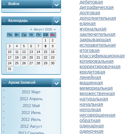
дебетовая
Войти
диграфическая
долговая
дополнительная
Календарь
единая
журнальная
«
Август 2026
»
заключительная
Пн
Вт
Ср
Чт
Пт
Сб
Вс
закрывающая
1
2
исправительная
3
4
5
6
7
8
9
итоговая
10
11
12
13
14
15
16
классификационная
17
18
19
20
21
22
23
копировальная
24
25
26
27
28
29
30
корректировочная
31
кредитовая
линейная
машинная
Архив Записей
мемориальная
2012 Март
множественная
натуральная
2012 Апрель
начальная
2012 Май
неполная
2012 Июнь
несовершенная
2012 Июль
обратная
одинарная
2012 Август
одиночная
2012 Сентябрь