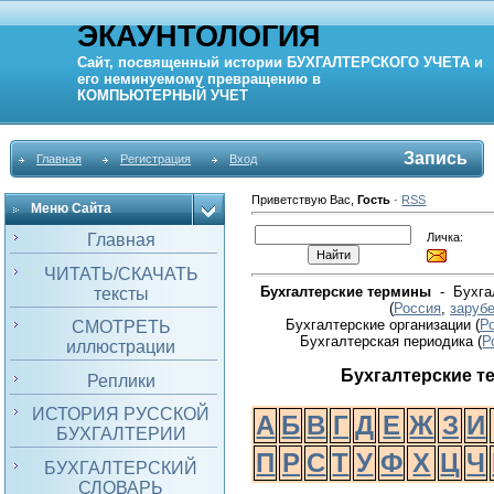
ЭКАУНТОЛОГИЯ
Сайт, посвященный истории
БУХГАЛТЕРСКОГО УЧЕТА
и
его неминуемому превращению в
КОМПЬЮТЕРНЫЙ
УЧЕТ
Запись
Главная
Регистрация
Вход
Приветствую Вас
,
Гость
·
RSS
Меню Сайта
Личка:
Главная
ЧИТАТЬ/СКАЧАТЬ
Бухгалтерские термины
- Бухгал
тексты
(
Россия
,
заруб
Бухгалтерские организации (
Р
СМОТРЕТЬ
Бухгалтерская периодика
(
Р
иллюстрации
Бухгалтерские 
Реплики
ИСТОРИЯ РУССКОЙ
А
Б
В
Г
Д
Е
Ж
З
И
БУХГАЛТЕРИИ
П
Р
С
Т
У
Ф
Х
Ц
Ч
БУХГАЛТЕРСКИЙ
СЛОВАРЬ