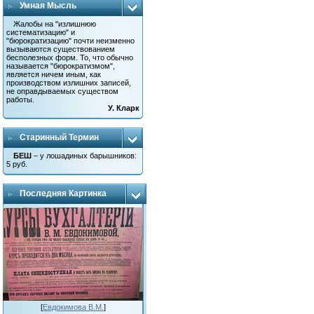
Умная Мысль
Жалобы на "излишнюю
систематизацию" и
"бюрократизацию" почти неизменно
вызываются существованием
бесполезных форм. То, что обычно
называется "бюрократизмом",
является ничем иным, как
производством излишних записей,
не оправдываемых существом
работы.
У. Кларк
Старинный Термин
БЕШ
– у лошадиных барышников:
5 руб.
Последняя Картинка
[
Евдокимова В.М.
]