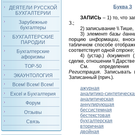
Буква З
ДЕЯТЕЛИ РУССКОЙ
БУХГАЛТЕРИИ
ЗАПИСЬ
– 1) то, что за
Зарубежные
З
.;
бухгалтеры
2) записывание \\
Тише, 
3)
элемент
базы данн
БУХГАЛТЕРСКИЕ
порцию
информации
, внос
ПАРОДИИ
табличном способе отображ
соответствует одной
строке
;
Бухгалтерские
4) (устар.)
документ
(
афоризмы
сделке, отношении \\
Дарстве
TOP-50
См. определе
Регистрация
. Записывать (
ЭКАУНТОЛОГИЯ
Записанный (прич.).
Всем! Всем! Всем!
ажурная
аналитико-синтетическа
Excel и Бухгалтерия
аналитическая
Форум
аннулирующая
бессистемная
Отзывы
бестекстовая
бухгалтерская
Связь
вторичная
двойная