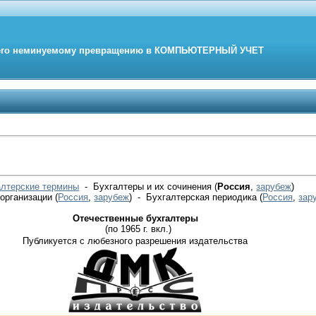
его неминуемому превращению в
КОМПЬЮТЕРНЫЙ
УЧЕТ
алтерские термины
- Бухгалтеры и их сочинения (
Россия
,
зарубеж
)
 организации
(
Россия
,
зарубеж
)
- Бухгалтерская периодика
(
Россия
,
зар
Отечественные бухгалтеры
(по 1965 г. вкл.)
Публикуется с любезного разрешения издательства