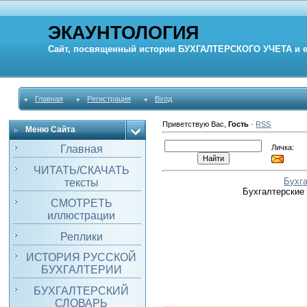
ЭКАУНТОЛОГИЯ
Сайт, посвященный истории
БУХГАЛТЕРСКОГО УЧЕТА
и 
Главная
Регистрация
Вход
Приветствую Вас
,
Гость
·
RSS
Меню Сайта
Личка:
Главная
ЧИТАТЬ/СКАЧАТЬ
Бухг
тексты
Бухгалтерские
СМОТРЕТЬ
иллюстрации
Реплики
ИСТОРИЯ РУССКОЙ
БУХГАЛТЕРИИ
БУХГАЛТЕРСКИЙ
СЛОВАРЬ