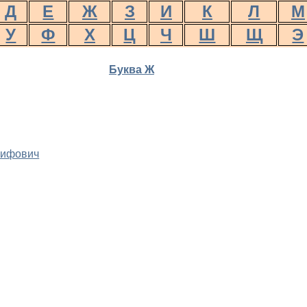
Д
Е
Ж
З
И
К
Л
М
У
Ф
Х
Ц
Ч
Ш
Щ
Э
Буква Ж
ифович