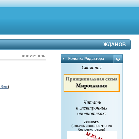
ЖДАНОВ
08.08.2026, 03:02
Колонка Редактора
Скачать:
убеж
)
Читать
в электронных
библиотеках
:
Zelluloza
:
(ознакомительное чтение
без регистрации)