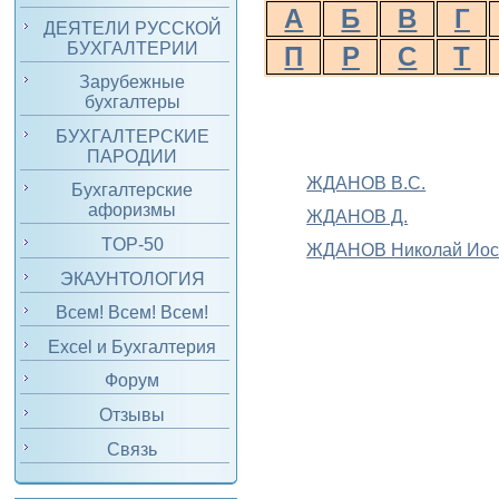
А
Б
В
Г
ДЕЯТЕЛИ РУССКОЙ
БУХГАЛТЕРИИ
П
Р
С
Т
Зарубежные
бухгалтеры
БУХГАЛТЕРСКИЕ
ПАРОДИИ
ЖДАНОВ
В.С.
Бухгалтерские
афоризмы
ЖДАНОВ
Д.
TOP-50
ЖДАНОВ Николай Иос
ЭКАУНТОЛОГИЯ
Всем! Всем! Всем!
Excel и Бухгалтерия
Форум
Отзывы
Связь