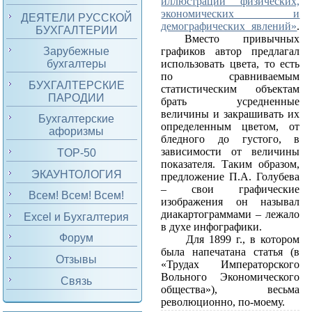
иллюстрации физических,
экономических и
ДЕЯТЕЛИ РУССКОЙ
демографических явлений»
.
БУХГАЛТЕРИИ
Вместо привычных
Зарубежные
графиков автор предлагал
бухгалтеры
использовать цвета, то есть
по сравниваемым
БУХГАЛТЕРСКИЕ
статистическим объектам
ПАРОДИИ
брать усредненные
величины и закрашивать их
Бухгалтерские
определенным цветом, от
афоризмы
бледного до густого, в
зависимости от величины
TOP-50
показателя. Таким образом,
ЭКАУНТОЛОГИЯ
предложение П.А. Голубева
– свои графические
Всем! Всем! Всем!
изображения он называл
диакартограммами – лежало
Excel и Бухгалтерия
в духе инфографики.
Форум
Для 1899 г., в котором
была напечатана статья (в
Отзывы
«Трудах Императорского
Вольного Экономического
Связь
общества»), весьма
революционно, по-моему.