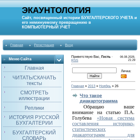
ЭКАУНТОЛОГИЯ
Сайт, посвященный истории
БУХГАЛТЕРСКОГО УЧЕТА
и
его неминуемому превращению в
КОМПЬЮТЕРНЫЙ
УЧЕТ
Главная
Регистрация
Вход
Приветствую Вас
,
Гость
·
06.08.2026,
Меню Сайта
RSS
21:29
Главная
Личка:
ЧИТАТЬ/СКАЧАТЬ
тексты
Главная
»
2013
»
Ноябрь
»
26
СМОТРЕТЬ
Что такое
иллюстрации
диакартограмма
Обращаю ваше
Реплики
внимание на статью П.А.
ИСТОРИЯ РУССКОЙ
Голубева
«Новая система
БУХГАЛТЕРИИ
составления историко-
статистических
БУХГАЛТЕРСКИЙ
диакартограмм для
СЛОВАРЬ