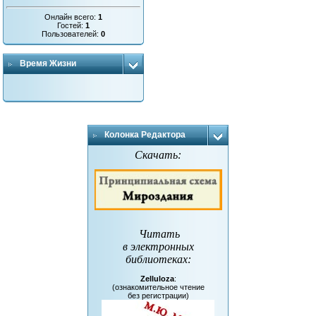
Онлайн всего:
1
Гостей:
1
Пользователей:
0
Время Жизни
Колонка Редактора
Скачать:
Читать
в электронных
библиотеках
:
Zelluloza
:
(ознакомительное чтение
без регистрации)