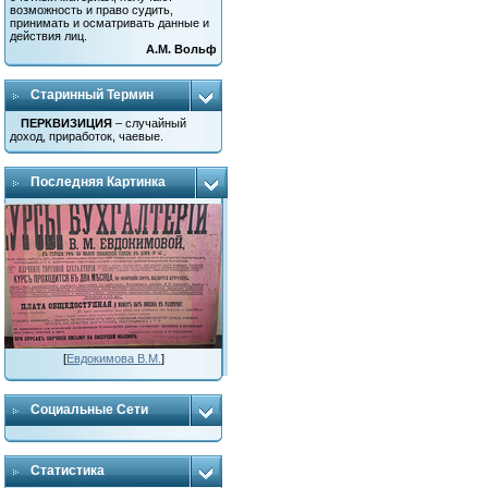
возможность и право судить,
принимать и осматривать данные и
действия лиц.
А.М. Вольф
Старинный Термин
ПЕРКВИЗИЦИЯ
– случайный
доход, приработок, чаевые.
Последняя Картинка
[
Евдокимова В.М.
]
Социальные Сети
Статистика