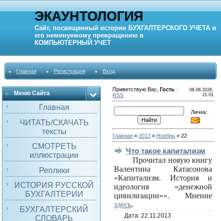
ЭКАУНТОЛОГИЯ
Сайт, посвященный истории
БУХГАЛТЕРСКОГО УЧЕТА
и
его неминуемому превращению в
КОМПЬЮТЕРНЫЙ
УЧЕТ
Главная
Регистрация
Вход
Приветствую Вас
,
Гость
·
08.08.2026,
Меню Сайта
RSS
21:01
Главная
Личка:
ЧИТАТЬ/СКАЧАТЬ
тексты
Главная
»
2013
»
Ноябрь
»
22
СМОТРЕТЬ
Что такое капитализм
иллюстрации
Прочитал новую книгу
Валентина Катасонова
Реплики
«Капитализм. История и
ИСТОРИЯ РУССКОЙ
идеология «денежной
БУХГАЛТЕРИИ
цивилизации»». Мнение
здесь
.
БУХГАЛТЕРСКИЙ
Дата:
22.11.2013
СЛОВАРЬ