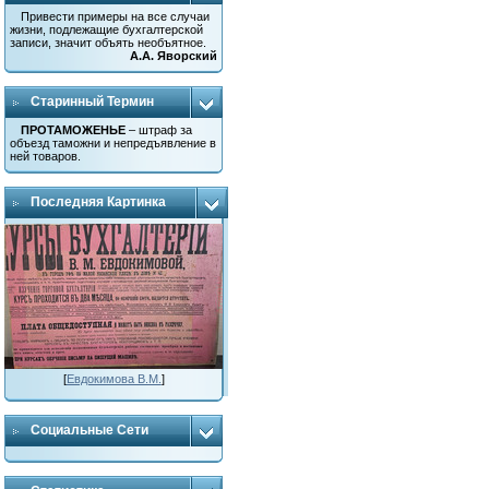
Привести примеры на все случаи
жизни, подлежащие бухгалтерской
записи, значит объять необъятное.
А.А. Яворский
Старинный Термин
ПРОТАМОЖЕНЬЕ
– штраф за
объезд таможни и непредъявление в
ней товаров.
Последняя Картинка
[
Евдокимова В.М.
]
Социальные Сети