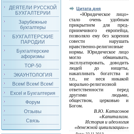
ДЕЯТЕЛИ РУССКОЙ
Цитата дня
БУХГАЛТЕРИИ
«Юридическое лицо»
стало очень удобным
Зарубежные
прикрытием для пред­
бухгалтеры
приимчивого европейца,
позволяло ему без зазрения
БУХГАЛТЕРСКИЕ
совести нарушать
ПАРОДИИ
нравственно-религиозные
Бухгалтерские
нормы. Юридическое лицо
афоризмы
могло обманывать,
эксплуатировать, доводить
TOP-50
людей до нищеты,
накапливать богатства и
ЭКАУНТОЛОГИЯ
т.п., не неся никакой
Всем! Всем! Всем!
морально-религиозной
ответственности перед
Excel и Бухгалтерия
другими людьми,
обществом, церковью и
Форум
Богом.
В.Ю. Катасонов
Отзывы
«Капитализм.
Связь
История и идеология
«денежной цивилизации»»