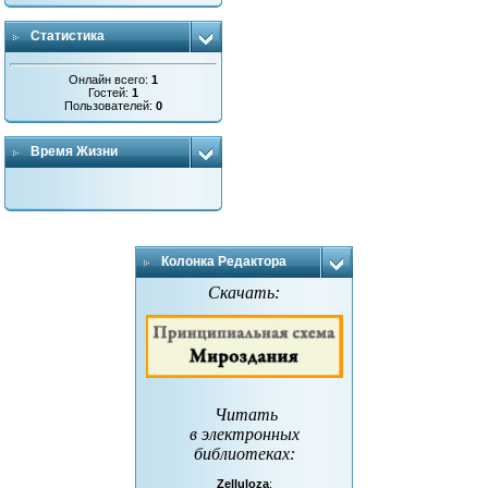
Статистика
Онлайн всего:
1
Гостей:
1
Пользователей:
0
Время Жизни
Колонка Редактора
Скачать:
Читать
в электронных
библиотеках
:
Zelluloza
: