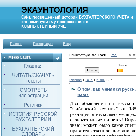
ЭКАУНТОЛОГИЯ
Сайт, посвященный истории
БУХГАЛТЕРСКОГО УЧЕТА
и
его неминуемому превращению в
КОМПЬЮТЕРНЫЙ
УЧЕТ
Главная
Регистрация
Вход
Приветствую Вас
,
Гость
·
RSS
09.0
Меню Сайта
Личка:
Главная
ЧИТАТЬ/СКАЧАТЬ
Главная
»
2014
»
Июнь
»
27
тексты
О том, как менялся русск
СМОТРЕТЬ
язык
иллюстрации
Два объявления из томской
Реплики
"Сибирский вестник" от 188
ИСТОРИЯ РУССКОЙ
разницей в несколько месяцев.
БУХГАЛТЕРИИ
слово-то иначе пишется! Впро
знаю: может, было какое спец
БУХГАЛТЕРСКИЙ
правительственное постановл
СЛОВАРЬ