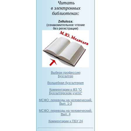
Читать
в электронных
библиотеках
:
Zelluloza
:
(ознакомительное чтение
без регистрации)
Выбери профессию
Бухгалтер
Волшебная бухгалтерия
Комментарии к ФЗ "О
Бухгалтерском учете"
МСФО: переводы на человеческий.
Вып. 1-3
МСФО: переводы на человеческий.
Вып. 4
Комментарии к ПБУ 24