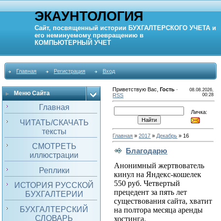
ЭКАУНТОЛОГИЯ
Сайт, посвященный истории
БУХГАЛТЕРСКОГО УЧЕТА
и
его неминуемому превращению в
КОМПЬЮТЕРНЫЙ
УЧЕТ
Главная
Регистрация
Вход
Приветствую Вас
,
Гость
·
08.08.2026,
Меню Сайта
RSS
00:28
Главная
Личка:
ЧИТАТЬ/СКАЧАТЬ
тексты
Главная
»
2017
»
Декабрь
»
16
СМОТРЕТЬ
Благодарю
иллюстрации
Анонимный жертвователь
Реплики
кинул на Яндекс-кошелек
550 руб. Четвертый
ИСТОРИЯ РУССКОЙ
прецедент за пять лет
БУХГАЛТЕРИИ
существования сайта, хватит
БУХГАЛТЕРСКИЙ
на полтора месяца аренды
СЛОВАРЬ
хостинга.