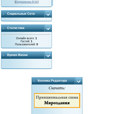
[
Евдокимова В.М.
]
Социальные Сети
Статистика
Онлайн всего:
1
Гостей:
1
Пользователей:
0
Время Жизни
Колонка Редактора
Скачать: