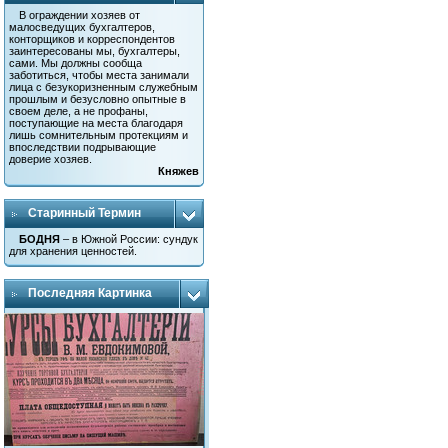
В ограждении хозяев от
малосведущих бухгалтеров,
конторщиков и корреспондентов
заинтересованы мы, бухгалтеры,
сами. Мы должны сообща
заботиться, чтобы места занимали
лица с безукоризненным служебным
прошлым и безусловно опытные в
своем деле, а не профаны,
поступающие на места благодаря
лишь сомнительным протекциям и
впоследствии подрывающие
доверие хозяев.
Княжев
Старинный Термин
БОДНЯ
– в Южной России: сундук
для хранения ценностей.
Последняя Картинка