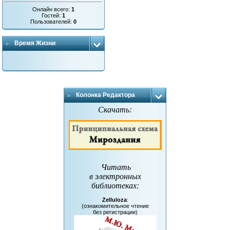
Онлайн всего:
1
Гостей:
1
Пользователей:
0
Время Жизни
Колонка Редактора
Скачать:
Читать
в электронных
библиотеках
:
Zelluloza
:
(ознакомительное чтение
без регистрации)