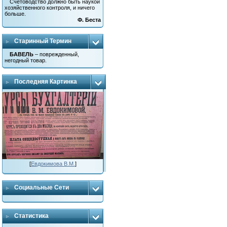
Счетоводство должно быть наукой
хозяйственного контроля, и ничего
больше.
Ф. Беста
Старинный Термин
БАВЕЛЬ
– поврежденный,
негодный товар.
Последняя Картинка
[
Евдокимова В.М.
]
Социальные Сети
Статистика