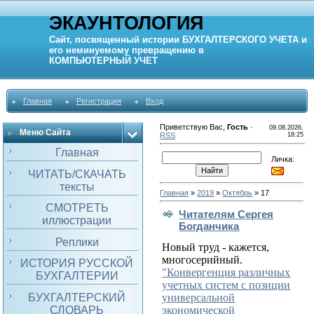
ЭКАУНТОЛОГИЯ
Сайт, посвященный истории
БУХГАЛТЕРСКОГО УЧЕТА
и
его неминуемому превращению в
КОМПЬЮТЕРНЫЙ
УЧЕТ
Главная
Регистрация
Вход
Приветствую Вас
,
Гость
·
09.08.2026,
Меню Сайта
RSS
18:25
Главная
Личка:
ЧИТАТЬ/СКАЧАТЬ
тексты
Главная
»
2019
»
Октябрь
»
17
СМОТРЕТЬ
Читателям Сергея
иллюстрации
Богданчика
Реплики
Новый труд - кажется,
многосерийный.
ИСТОРИЯ РУССКОЙ
"Конвергенция различных
БУХГАЛТЕРИИ
учетных систем с позиции
БУХГАЛТЕРСКИЙ
универсальной
СЛОВАРЬ
экономической