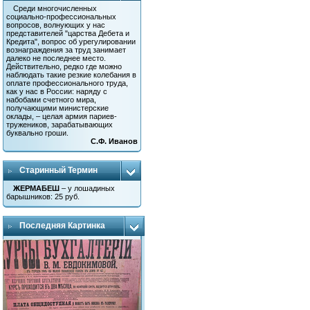
Среди многочисленных
социально-профессиональных
вопросов, волнующих у нас
представителей "царства Дебета и
Кредита", вопрос об урегулировании
вознаграждения за труд занимает
далеко не последнее место.
Действительно, редко где можно
наблюдать такие резкие колебания в
оплате профессионального труда,
как у нас в России: наряду с
набобами счетного мира,
получающими министерские
оклады, – целая армия париев-
тружеников, зарабатывающих
буквально гроши.
С.Ф. Иванов
Старинный Термин
ЖЕРМАБЕШ
– у лошадиных
барышников: 25 руб.
Последняя Картинка