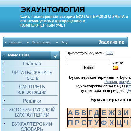
ЭКАУНТОЛОГИЯ
Сайт, посвященный истории
БУХГАЛТЕРСКОГО УЧЕТА
и
его неминуемому превращению в
КОМПЬЮТЕРНЫЙ
УЧЕТ
Задолжник
Главная
Регистрация
Вход
Приветствую Вас
,
Гость
·
RSS
Меню Сайта
Личка:
Главная
ЧИТАТЬ/СКАЧАТЬ
Бухгалтерские термины
- Бухгал
тексты
(
Россия
,
заруб
Бухгалтерские организации (
Р
СМОТРЕТЬ
Бухгалтерская периодика
(
Р
иллюстрации
Бухгалтерские 
Реплики
ИСТОРИЯ РУССКОЙ
А
Б
В
Г
Д
Е
Ж
З
И
БУХГАЛТЕРИИ
П
Р
С
Т
У
Ф
Х
Ц
Ч
БУХГАЛТЕРСКИЙ
СЛОВАРЬ