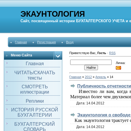
ЭКАУНТОЛОГИЯ
Сайт, посвященный истории
БУХГАЛТЕРСКОГО УЧЕТА
и 
Главная
Регистрация
Вход
Приветствую Вас
,
Гость
·
RSS
Меню Сайта
Личка:
Главная
ЧИТАТЬ/СКАЧАТЬ
Главная
»
2012
»
Апрель
»
14
тексты
Публичность отчетност
СМОТРЕТЬ
Известно ли вам, когда в 
иллюстрации
Материал более чем двухвеко
Реплики
Дата:
14.04.2012
ИСТОРИЯ РУССКОЙ
Экаунтология о свободе
БУХГАЛТЕРИИ
Как экаунтология трактует 
БУХГАЛТЕРСКИЙ
Дата:
14.04.2012
СЛОВАРЬ