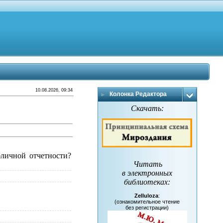
10.08.2026, 09:34
Колонка Редактора
Скачать:
личной отчетности?
Читать
в электронных
библиотеках
:
Zelluloza
:
(ознакомительное чтение
без регистрации)